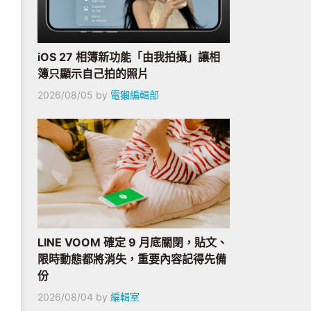
iOS 27 相簿新功能「由我拍攝」讓相
簿只顯示自己拍的照片
2026/08/05
by
電獺編輯部
LINE VOOM 確定 9 月底關閉，貼文、
限時動態都將消失，重要內容記得先備
份
2026/08/04
by
編輯室