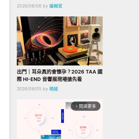
2026/08/06
by
編輯室
出門｜耳朵真的會懷孕？2026 TAA 國
際 HI-END 音響展現場搶先看
2026/08/05
by
曉緹
閱讀更多
arrow_forward_ios