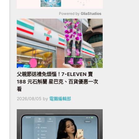
Powered by 
GliaStudios
Mute
父親節送禮免煩惱！7-ELEVEN 賣
188 元石斛蘭 星巴克、百貨優惠一次
看
2026/08/05
by
電獺編輯部