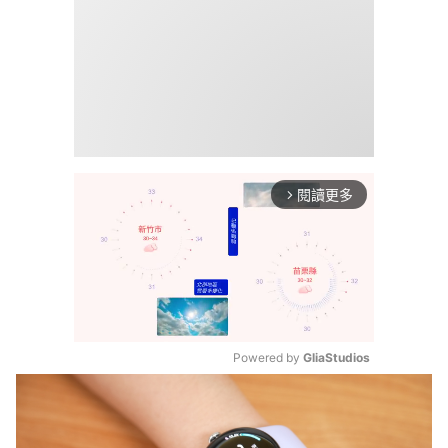
閱讀更多
arrow_forward_ios
Powered by 
GliaStudios
Mute