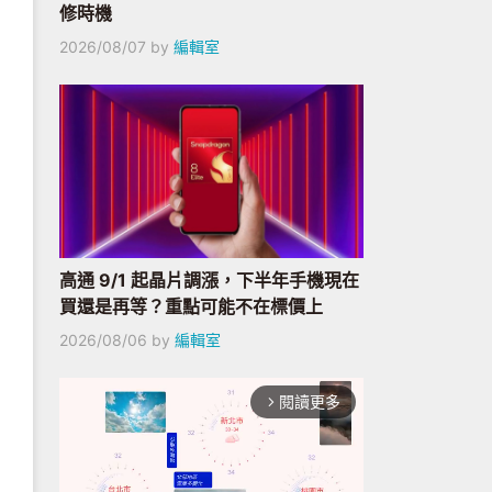
修時機
2026/08/07
by
編輯室
高通 9/1 起晶片調漲，下半年手機現在
買還是再等？重點可能不在標價上
2026/08/06
by
編輯室
閱讀更多
arrow_forward_ios