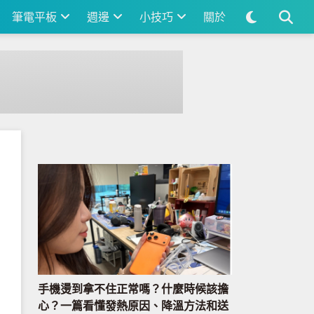
筆電平板
週邊
小技巧
關於
手機燙到拿不住正常嗎？什麼時候該擔
心？一篇看懂發熱原因、降溫方法和送