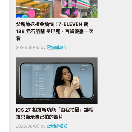
父親節送禮免煩惱！7-ELEVEN 賣
188 元石斛蘭 星巴克、百貨優惠一次
看
2026/08/05
by
電獺編輯部
iOS 27 相簿新功能「由我拍攝」讓相
簿只顯示自己拍的照片
2026/08/05
by
電獺編輯部