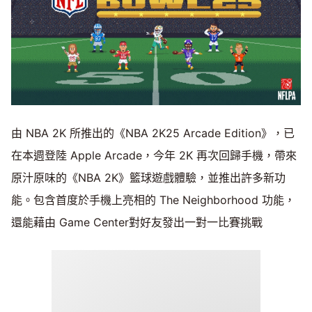
由 NBA 2K 所推出的《NBA 2K25 Arcade Edition》，已
在本週登陸 Apple Arcade，今年 2K 再次回歸手機，帶來
原汁原味的《NBA 2K》籃球遊戲體驗，並推出許多新功
能。包含首度於手機上亮相的 The Neighborhood 功能，
還能藉由 Game Center對好友發出一對一比賽挑戰