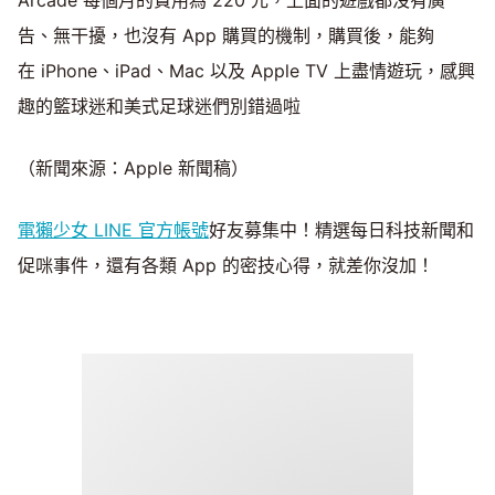
Arcade 每個月的費用為 220 元，上面的遊戲都沒有廣
告、無干擾，也沒有 App 購買的機制，購買後，能夠
在 iPhone、iPad、Mac 以及 Apple TV 上盡情遊玩，感興
趣的籃球迷和美式足球迷們別錯過啦
（新聞來源：Apple 新聞稿）
電獺少女 LINE 官方帳號
好友募集中！精選每日科技新聞和
促咪事件，還有各類 App 的密技心得，就差你沒加！