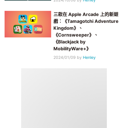
三款在 Apple Arcade 上的新遊
戲：《Tamagotchi Adventure
Kingdom》、
《Cornsweeper》、
《Blackjack by
MobilityWare+》
2024/01/09
by
Henley