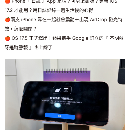
🍎iPhone『 日誌 』App 是啥？可以上鎖嗎？更新 iOS
17.2 才能用？用日誌記錄一週生活後的心得
🍎兩支 iPhone 靠在一起就會震動＋出現 AirDrop 發光特
效，怎麼關閉？
🍎iOS 17.5 正式釋出！蘋果攜手 Google 訂立的『 不明藍
牙追蹤警報 』也上線了