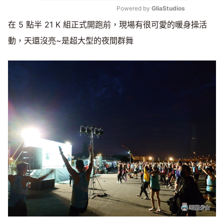
Powered by 
GliaStudios
在 5 點半 21 K 組正式開跑前，現場有很可愛的暖身操活
Mute
動，天還沒亮~是超大型的夜間群舞