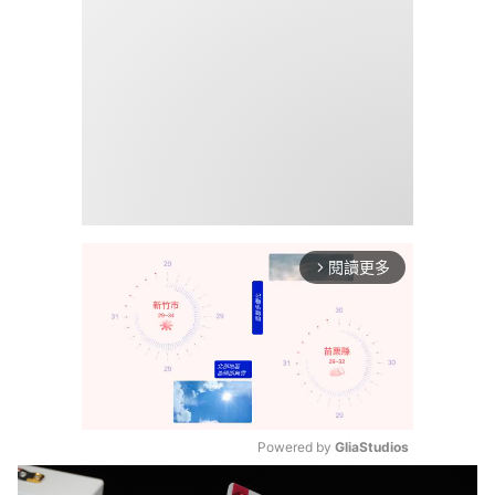
閱讀更多
arrow_forward_ios
Powered by 
GliaStudios
Mute