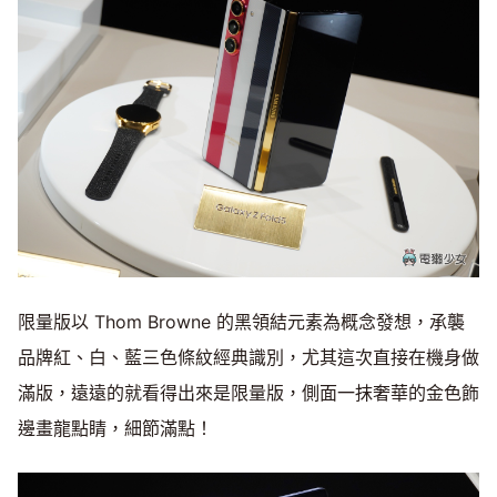
限量版以 Thom Browne 的黑領結元素為概念發想，承襲
品牌紅、白、藍三色條紋經典識別，尤其這次直接在機身做
滿版，遠遠的就看得出來是限量版，側面一抹奢華的金色飾
邊畫龍點睛，細節滿點！