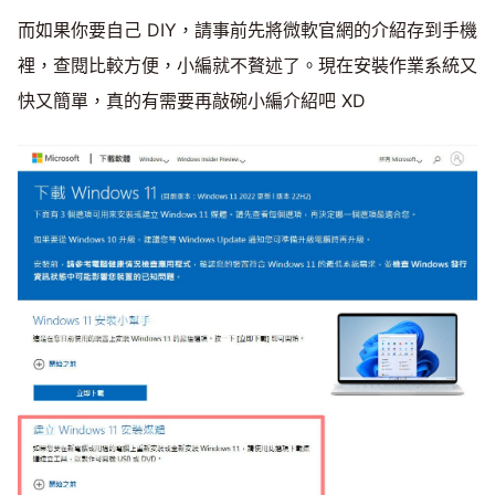
而如果你要自己 DIY，請事前先將微軟官網的介紹存到手機
裡，查閱比較方便，小編就不贅述了。現在安裝作業系統又
快又簡單，真的有需要再敲碗小編介紹吧 XD