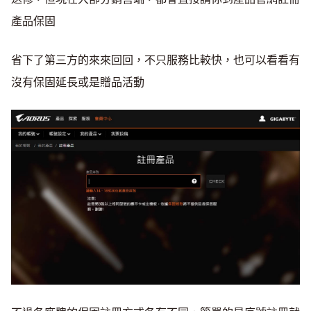
產品保固
省下了第三方的來來回回，不只服務比較快，也可以看看有
沒有保固延長或是贈品活動