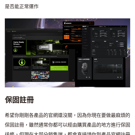
是否能正常運作
保固註冊
希望你剛剛各產品的官網還沒關，因為你現在要做最麻煩的
保固註冊，雖然通常你都可以經由購買產品的地方進行保固
送修，但現在大部分銷售端，都會直接請你到產品官網註冊