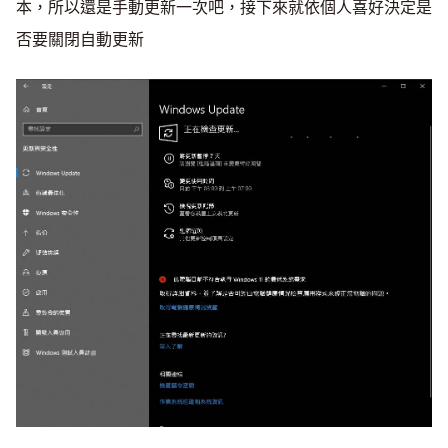
本，所以還是手動更新一次吧，接下來就依個人喜好決定是
否要關閉自動更新