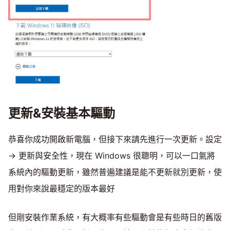
更新&安裝基本驅動
恭喜你成功開啟新電腦，但接下來請先進行一次更新。設定
→ 更新與安全性，現在 Windows 很聰明，可以一口氣將
系統內的驅動更新，雖然普遍建議是能不更新就別更新，使
用對你來說最穩定的版本最好
但剛安裝作業系統，有大概率有些驅動會是有些時日的舊版