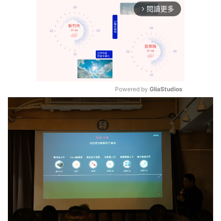
閱讀更多
arrow_forward_ios
Powered by 
GliaStudios
Mute