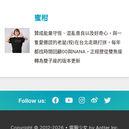
蜜柑
贊成能量守恆、混亂善良以及好奇心，與一
隻愛撒謊的老鼠(歿)在台北走跳打拼，每年
都找時間回顧00與NANA，正經歷從雙魚座
轉為雙子座的版本更新
Follow us:
Copyright © 2012-2026 • 電獺少女 by
Aotter Inc.