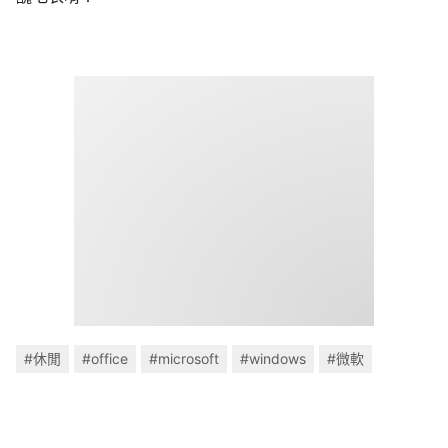
#休閒
#office
#microsoft
#windows
#微軟