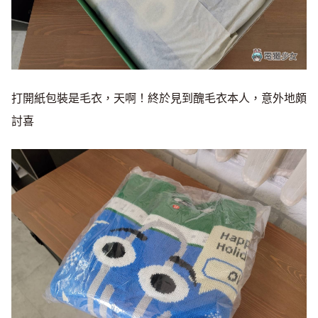
打開紙包裝是毛衣，天啊！終於見到醜毛衣本人，意外地頗
討喜