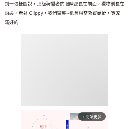
到一張梗圖說，頂級狩獵者的眼睛都長在前面，獵物則長在
兩邊，看著 Clippy，我們微笑~紙盒相當紮實硬挺，質感
滿好的
閱讀更多
arrow_forward_ios