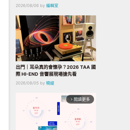
2026/08/06
by
編輯室
出門｜耳朵真的會懷孕？2026 TAA 國
際 HI-END 音響展現場搶先看
2026/08/05
by
曉緹
閱讀更多
arrow_forward_ios