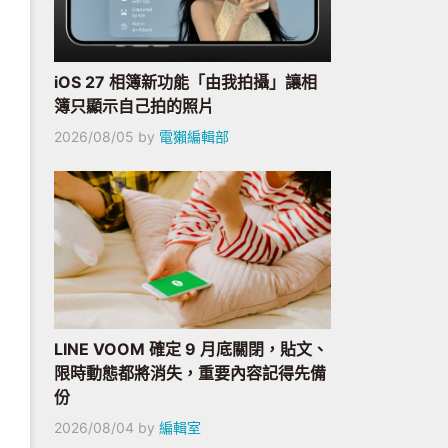
iOS 27 相簿新功能「由我拍攝」讓相
簿只顯示自己拍的照片
2026/08/05
by
電獺編輯部
LINE VOOM 確定 9 月底關閉，貼文、
限時動態都將消失，重要內容記得先備
份
2026/08/04
by
編輯室