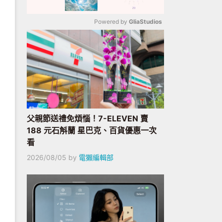
Powered by 
GliaStudios
Mute
父親節送禮免煩惱！7-ELEVEN 賣
188 元石斛蘭 星巴克、百貨優惠一次
看
2026/08/05
by
電獺編輯部