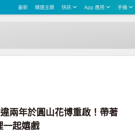
最新
精選主題
快訊
App 應用
手機
圓山花博重啟！帶著你的電競設備到這裡一起嬉戲
e 睽違兩年於圓山花博重啟！帶著
裡一起嬉戲