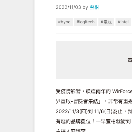
2022/11/03
by
蜜柑
#byoc
#logitech
#電競
#intel
電
受疫情影響，睽違兩年的 WirFor
界重啟-冒險者集結」，非常有重
2022/11/3(四)到 11/6(日
有趣的品牌攤位！一早蜜柑就衝到 W
主持人安娜李