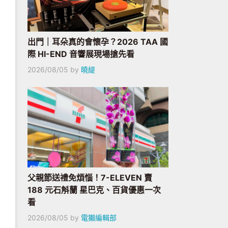
出門｜耳朵真的會懷孕？2026 TAA 國
際 HI-END 音響展現場搶先看
2026/08/05
by
曉緹
父親節送禮免煩惱！7-ELEVEN 賣
188 元石斛蘭 星巴克、百貨優惠一次
看
2026/08/05
by
電獺編輯部