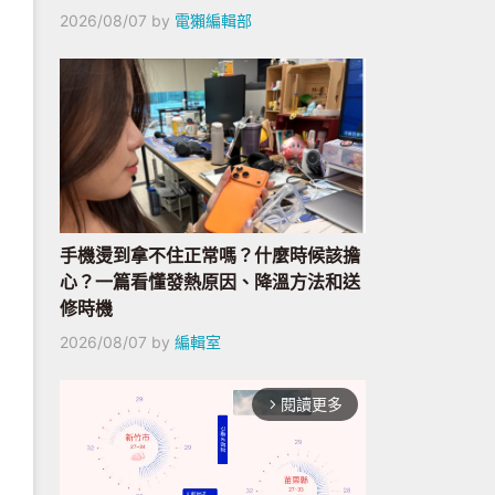
2026/08/07
by
電獺編輯部
手機燙到拿不住正常嗎？什麼時候該擔
心？一篇看懂發熱原因、降溫方法和送
修時機
2026/08/07
by
編輯室
閱讀更多
arrow_forward_ios