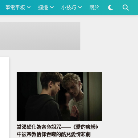
筆電平板
週邊
小技巧
關於
 元起
當渴望化為索命詛咒——《愛的魔樣》
中被宗教信仰吞噬的酷兒愛情悲劇