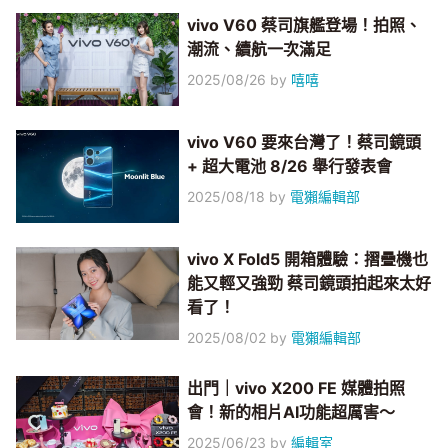
vivo V60 蔡司旗艦登場！拍照、
潮流、續航一次滿足
2025/08/26
by
嘻嘻
vivo V60 要來台灣了！蔡司鏡頭
+ 超大電池 8/26 舉行發表會
2025/08/18
by
電獺編輯部
vivo X Fold5 開箱體驗：摺疊機也
能又輕又強勁 蔡司鏡頭拍起來太好
看了！
2025/08/02
by
電獺編輯部
出門｜vivo X200 FE 媒體拍照
會！新的相片AI功能超厲害～
2025/06/23
by
編輯室