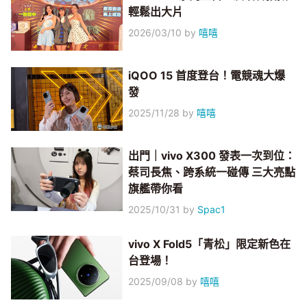
輕鬆出大片
2026/03/10
by
嘻嘻
iQOO 15 首度登台！電競魂大爆
發
2025/11/28
by
嘻嘻
出門｜vivo X300 發表一次到位：
蔡司長焦、跨系統一碰傳 三大亮點
旗艦帶你看
2025/10/31
by
Spac1
vivo X Fold5「青松」限定新色在
台登場！
2025/09/08
by
嘻嘻