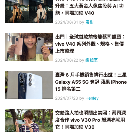
升級：五大黃金人像焦段與 AI 功
能，同場加映 V40
2024/08/31
by
蜜柑
出門｜全球首款前後雙蔡司鏡頭：
vivo V40 系列外觀、規格、售價
上市整理
2024/08/22
by
編輯室
臺灣 6 月手機銷售排行出爐！三星
Galaxy A55 5G 奪冠 蘋果 iPhone
15 排名第二
2024/07/23
by
Henley
交給路人拍也瞬間出美照：蔡司深
度合作 vivo V30 Pro 想漂亮就用
它！同場加映 V30