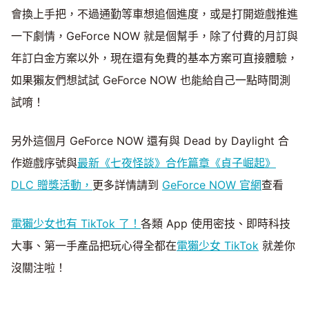
會換上手把，不過通勤等車想追個進度，或是打開遊戲推進
一下劇情，GeForce NOW 就是個幫手，除了付費的月訂與
年訂白金方案以外，現在還有免費的基本方案可直接體驗，
如果獺友們想試試 GeForce NOW 也能給自己一點時間測
試唷！
另外這個月 GeForce NOW 還有與 Dead by Daylight 合
作遊戲序號與
最新《七夜怪談》合作篇章《貞子崛起》
DLC 贈獎活動，
更多詳情請到
GeForce NOW 官網
查看
電獺少女也有 TikTok 了！
各類 App 使用密技、即時科技
大事、第一手產品把玩心得全都在
電獺少女 TikTok
就差你
沒關注啦！