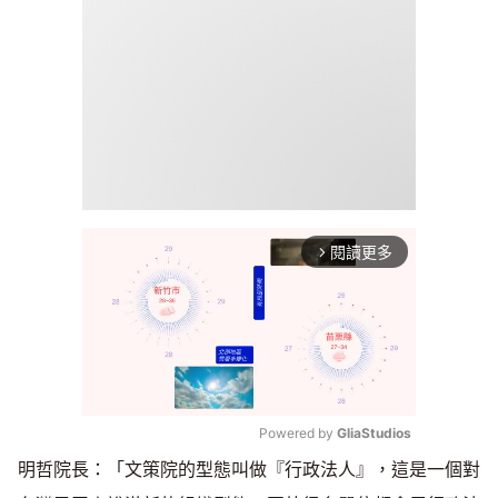
閱讀更多
arrow_forward_ios
Powered by 
GliaStudios
明哲院長：「文策院的型態叫做『行政法人』，這是一個對
Mute