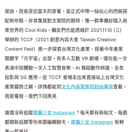
是說，院長受訪當天的穿著，是正式中帶一絲玩心的西裝搭
配帆布鞋，非常像我對文策院的期待，像一群準備好踏入商
業世界的 Cool Kids，獺友們也能透過於 2021.11.10 (三)
舉辦的 TCCF（2021 創意內容大會 Taiwan Creative
Content Fest）進一步探索台灣文化產業，搭著今年產業
關鍵字「元宇宙」出發，有多人互動 VR 劇場，還在能一次
表演中就體驗一次人工智慧音樂、AI 舞蹈動作辨識、全息
投影與 5G 應用，從 TCCF 會場走出來直接站上台灣文化
產業趨勢之巔，詳情都能到
文化內容策進院粉絲專頁
查看，
我是蜜柑，我們下回再見
誰還沒有追蹤
電獺少女 Instagram
？每天都有新貼文、每週
都開新話題等你來跟編輯聊天，
電獺少女 Instagram
新鮮
事一起來玩