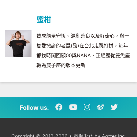
蜜柑
贊成能量守恆、混亂善良以及好奇心，與一
隻愛撒謊的老鼠(歿)在台北走跳打拼，每年
都找時間回顧00與NANA，正經歷從雙魚座
轉為雙子座的版本更新
Follow us:
Copyright © 2012-2026 • 電獺少女 by
Aotter Inc.