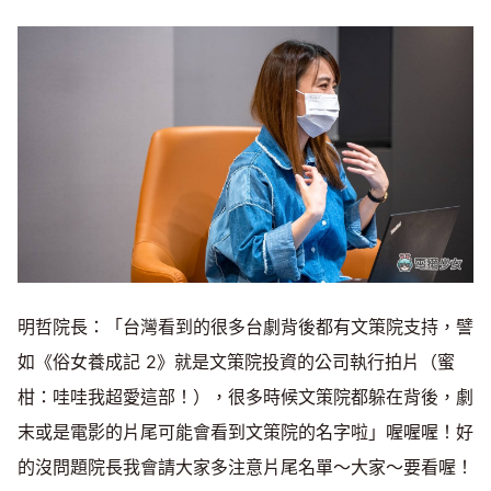
明哲院長：「台灣看到的很多台劇背後都有文策院支持，譬
如《俗女養成記 2》就是文策院投資的公司執行拍片（蜜
柑：哇哇我超愛這部！），很多時候文策院都躲在背後，劇
末或是電影的片尾可能會看到文策院的名字啦」喔喔喔！好
的沒問題院長我會請大家多注意片尾名單～大家～要看喔！