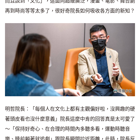
而且說到「文化」，這面向超級廣泛，漫畫、電影、舞台劇
再到時尚等等太多了，很好奇院長如何吸收各方面的新知？
明哲院長：「每個人在文化上都有主觀偏好啦，沒興趣的硬
著頭皮看也沒什麼意義」院長這麼中肯的回答真是太可愛了
～「保持好奇心、在合理的時間內多聽多看，運動時聽音
樂、睡前躺著就追劇」跟院長瞬間拉近距離，此時，院長反