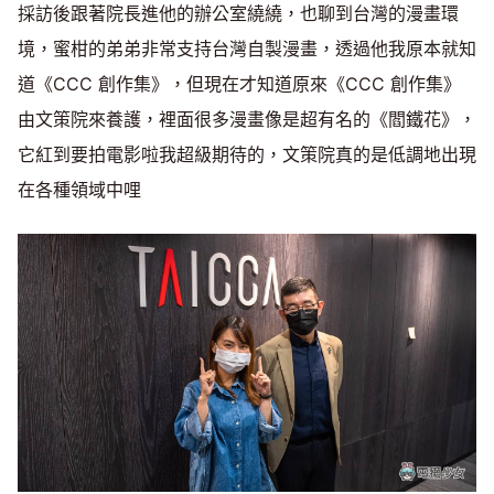
採訪後跟著院長進他的辦公室繞繞，也聊到台灣的漫畫環
境，蜜柑的弟弟非常支持台灣自製漫畫，透過他我原本就知
道《CCC 創作集》，但現在才知道原來《CCC 創作集》
由文策院來養護，裡面很多漫畫像是超有名的《閻鐵花》，
它紅到要拍電影啦我超級期待的，文策院真的是低調地出現
在各種領域中哩