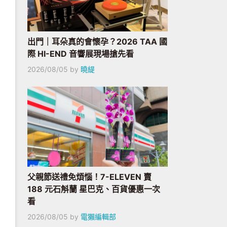
出門｜耳朵真的會懷孕？2026 TAA 國
際 HI-END 音響展現場搶先看
2026/08/05
by
曉緹
父親節送禮免煩惱！7-ELEVEN 賣
188 元石斛蘭 星巴克、百貨優惠一次
看
2026/08/05
by
電獺編輯部