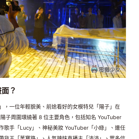
畫面？
」，一位年輕貌美、前途看好的女模特兒「陽子」在
陽子周圍環繞著 8 位主要角色，包括知名 YouTuber
手「Lucy」、神秘美妝 YouTuber「小綠」、連任
帶貨王「萬寶路」、人氣辣妹直播主「沛沛」、眾多信