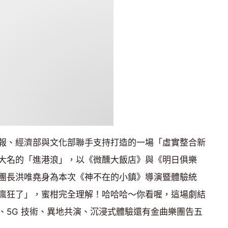
報、經濟部與文化部聯手支持打造的一場「虛實整合新
大名的「進港浪」，以《微醺大飯店》與《明日俱樂
團長洪唯堯身為本次《神不在的小鎮》導演暨體驗統
瘋狂了」，蜜柑完全理解！哈哈哈～你看喔，這場劇結
、5G 技術、異地共演、沉浸式體驗還有金曲樂團告五