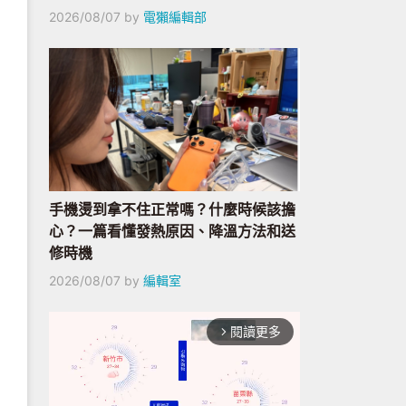
2026/08/07
by
電獺編輯部
手機燙到拿不住正常嗎？什麼時候該擔
心？一篇看懂發熱原因、降溫方法和送
修時機
2026/08/07
by
編輯室
閱讀更多
arrow_forward_ios