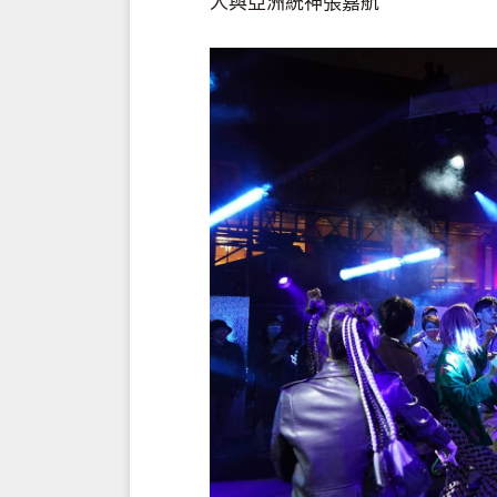
人與亞洲統神張嘉航