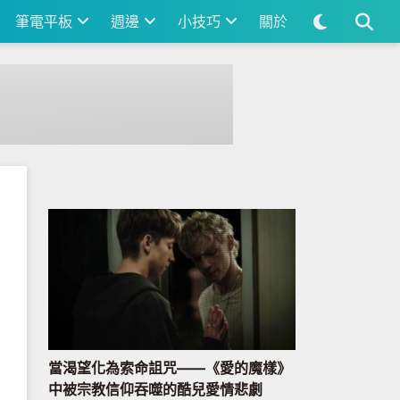
筆電平板
週邊
小技巧
關於
當渴望化為索命詛咒——《愛的魔樣》
中被宗教信仰吞噬的酷兒愛情悲劇