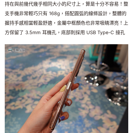
持在與前幾代幾乎相同大小的尺寸上，算是十分不容易！整
支手機非常輕巧只有 168g，搭配圓弧的線條設計，整體的
握持手感相當輕盈舒適，金屬中框顏色也非常吸睛漂亮！上
方保留了 3.5mm 耳機孔，底部則採用 USB Type-C 接孔