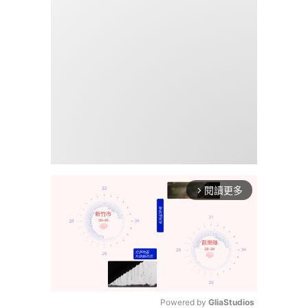
閱讀更多
arrow_forward_ios
Powered by 
GliaStudios