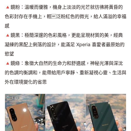
🔺鏡粉：溫暖而優雅，機身上淡淡的光芒就彷彿將黃昏的
Mute
色彩封存在手機上，輕泛粉紅色的微光，給人滿溢的幸福
感
🔺鏡黑：極簡深邃的色彩風格，更能呈現材質的美，經典
凝練的黑配上俐落的設計，能滿足 Xperia 喜愛者最原始的
慾望
🔺鏡綠：象徵大自然的生命力和舒適感，神秘光澤與深沈
的色調均衡調和，能帶給用戶寧靜、重新凝視心靈、生活與
外在環境變化的省思