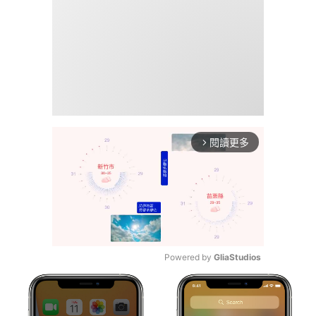
閱讀更多
arrow_forward_ios
Powered by 
GliaStudios
Mute