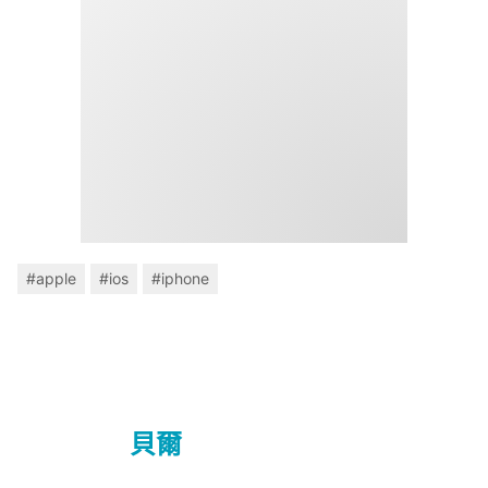
#apple
#ios
#iphone
貝爾