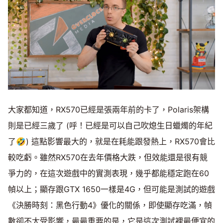
大家都知道，RX570已經是張兩年前的卡了，Polaris架構
則是已經三歲了 (呼！已經是可以自己吹熄生日蠟燭的年紀
了🤣) 這點影響最大的，就是在耗能跟發熱上，RX570會比
較吃虧。雖然RX570在去年價格大跌，但效能還是很有競
爭力的，在這次遊戲中的實測表現，幾乎都能穩定跑在60
幀以上；顯存跟GTX 1650一樣是4G，但可能是測試的遊戲
《決勝時刻：黑色行動4》優化的關係，即使顯存吃滿，幀
數卻不太受影響，最最重要的是，它是這次測試裡最便宜的