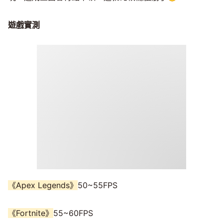
遊戲實測
《Apex Legends》
50~55FPS
《Fortnite》
55~60FPS