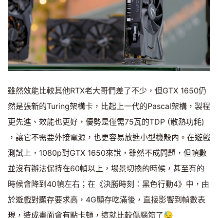
雖然效能比較其他RTX老大哥們差了不少，但GTX 1650仍
然是張新的Turing架構卡，比起上一代的Pascal架構，製程
更先進、效能也更好，優勢是僅需75瓦的TDP (散熱功耗)
，讓它不需要外接電源，也更容易放進小型機殼內。在遊戲
測試上，1080p對GTX 1650來說，雖然不成問題，但幀數
並沒有辦法保持在60幀以上，場景切換的時候，甚至有的
時候會降到40幀左右；在《決勝時刻：黑色行動4》中，由
於遊戲對顯存要求高，4G顯存吃滿後，直接影響到幀數表
現，造成畫面會有點卡頓，這就比較傷腦筋了😓