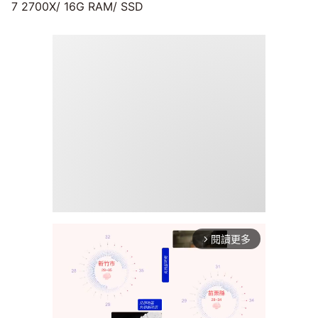
7 2700X/ 16G RAM/ SSD
閱讀更多
arrow_forward_ios