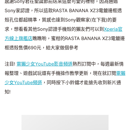
感謝Sony君在聖誕節前送來這麼可愛的禮物，因為通過
Sony家認證，所以這款RASTA BANANA XZ3電鍍邊框透
殼孔位都超精準，質感也達到Sony觀察家(在下我)的要
求，想看看其他Sony認證手機殼的獺友們可以到
Xperia官
方線上旗艦店
瞧瞧喲，蜜柑的RASTA BANANA XZ3電鍍邊
框透殼售價690元，給大家做個參考
注目!
電獺少女YouTube影音頻道
熱烈訂閱中，每週最新情
報整理、遊戲試玩還有手機操作教學更新，現在就訂閱
電獺
少女YouTube頻道
，同時按下小鈴鐺才能搶先收到新片通
知!