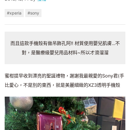
#xperia
#sony
而且這款手機殼有做吊飾孔阿!! 材質使用嬰兒肌膚...不
對，是醫療級嬰兒用品材料~所以才滑溜溜
蜜柑提早收到漂亮的聖誕禮物，謝謝我最親愛的Sony君(手
比愛心，不是別的東西，就是美麗細緻的XZ3透明手機殼