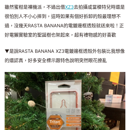
雖然蜜柑是裸機派，不過出借
XZ3
去拍攝或當模特兒時還是
Mute
很怕別人不小心摔到，這時如果有個好拆卸的殼最理想不
過，沒幾天RASTA BANANA的電鍍邊框透殼就送來啦！正
好電獺實驗室的聖誕樹也架起來，超有禮物感的好喜歡
▼是說RASTA BANANA XZ3電鍍邊框透殼外包裝比我想像
的還認真，好多安全標示跟特色說明突然眼花撩亂