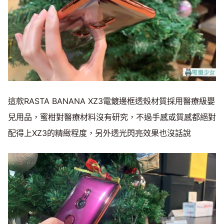
這款RASTA BANANA XZ3電鍍邊框透殼材質採用醫療級嬰
兒用品，蜜柑對醫療材料沒有研究，不過手感或質感都絕對
配得上XZ3的精緻程度，另外透光閃亮效果也沒話說