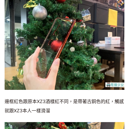
邊框紅色跟原本XZ3酒樣紅不同，是帶著古銅色的紅，觸感
就跟XZ3本人一樣滑溜