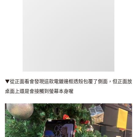
▼從正面看會發現這款電鍍邊框透殼包覆了側面，但正面放
桌面上還是會接觸到螢幕本身喔