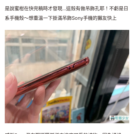
是說蜜柑在快完稿時才發現…這殼有做吊飾孔耶！不虧是日
系手機殼～想重溫一下掛滿吊飾Sony手機的獺友快上