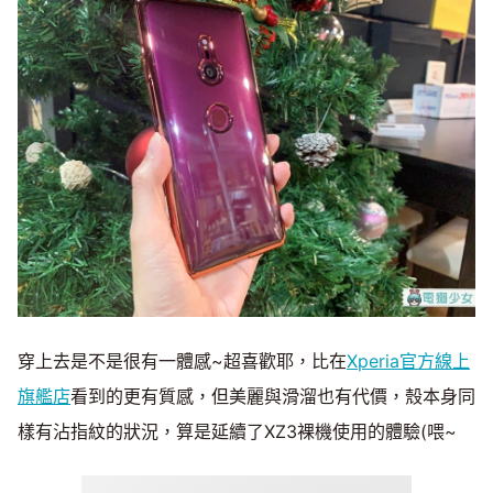
穿上去是不是很有一體感~超喜歡耶，比在
Xperia官方線上
旗艦店
看到的更有質感，但美麗與滑溜也有代價，殼本身同
樣有沾指紋的狀況，算是延續了XZ3裸機使用的體驗(喂~