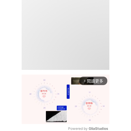
閱讀更多
arrow_forward_ios
Powered by 
GliaStudios