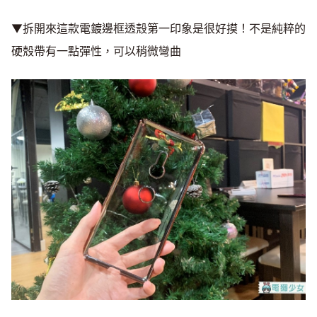
▼拆開來這款電鍍邊框透殼第一印象是很好摸！不是純粹的
硬殼帶有一點彈性，可以稍微彎曲