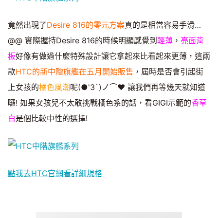
竟然出現了
Desire 816的零元方案
真的是相當容易手滑…
@@ 實際握持Desire 816的時候明顯感覺到
輕薄
，
亮面背
板
好像有做過什麼特殊設計讓它拿起來比看起來更薄，這兩
款
HTC的新中階旗艦在五月開始販售
，屆時是否會引起街
上女孩的
橘色風潮
呢(●'3`)ノ⌒♥ 讓我們再等幾天就知道
囉! 如果女孩兒不太敢挑戰橘色系的話，看GIGI示範的
香草
白
是個比較中性的選擇!
點我去HTC官網看詳細規格