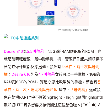
Powered by 
GliaStudios
Mute
Desire 816
為
5.5吋螢幕
，1.5GB的RAM跟8GB的ROM，也
就是聰明程度跟一般中階手機一樣，實際操作起來頗順暢不
管請它做什麼都反應迅速，顏色有
香草白、爵士灰與珊瑚
橘
；
Desire 610
則為
4.7吋螢幕
女孩可以一手掌握，1GB的
RAM跟8GB的ROM，算是心思比較單純的手機，顏色有
香
草白、爵士灰、珊瑚橘與光澤藍
其中，
「珊瑚橘」
這款顏
色在整場PARTY中不斷被highlight、highlight再highlight!!
就知道HTC有多想要女孩們關注這個顏色啦ヽ(´∀｀●)ノ