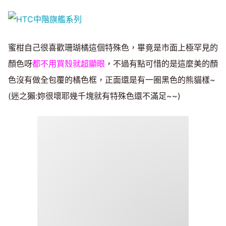
蜜柑自己很喜歡珊瑚橘這個特殊色，畢竟是市面上極罕見的
顏色呀
都不用買殼就超顯眼
，不過有點可惜的是這麼美的顏
色沒有做全包覆的橘色框，正面還是有一圈黑色的熊貓樣~
(迷之獺:妳很壞耶幾千塊就有特殊色還不滿足~~)