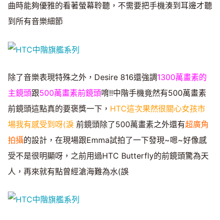
曲時能夠優雅的看著螢幕聆聽，不需要把手機湊到耳邊才聽
到所有音樂細節
除了音樂表現特殊之外，Desire 816還強調
1300萬畫素的
主鏡頭
跟
500萬畫素前鏡頭
唷!!中階手機竟然有500萬畫素
前鏡頭這點真的要褒獎一下，
HTC這次果然很關心女孩市
場我有感受到呀(淚
前鏡頭除了500萬畫素之外還有
超廣角
拍攝
的設計，在現場跟Emma試拍了一下發現~嗯~好像感
受不是很明顯呀，之前用過HTC Butterfly的前鏡頭驚為天
人，再來就有點曾經滄海難為水(誤