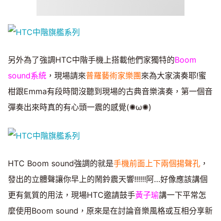
另外為了強調HTC中階手機上搭載他們家獨特的
Boom
sound系統
，現場請來
普羅藝術家樂團
來為大家演奏耶!蜜
柑跟Emma有段時間沒聽到現場的古典音樂演奏，第一個音
彈奏出來時真的有心頭一震的感覺(✺ω✺)
HTC Boom sound強調的就是
手機前面上下兩個揚聲孔
，
發出的立體聲讓你早上的鬧鈴震天響!!!!!!阿…好像應該講個
更有氣質的用法，現場HTC邀請鼓手
黃子瑜
講一下平常怎
麼使用Boom sound，原來是在討論音樂風格或互相分享新