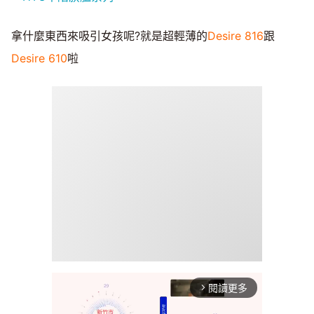
拿什麼東西來吸引女孩呢?就是超輕薄的
Desire 816
跟
Desire 610
啦
閱讀更多
arrow_forward_ios