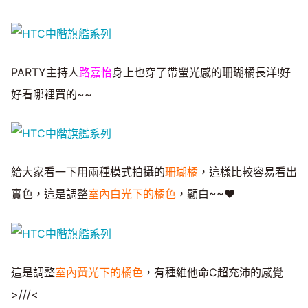
PARTY主持人
路嘉怡
身上也穿了帶螢光感的珊瑚橘長洋!好
好看哪裡買的~~
給大家看一下用兩種模式拍攝的
珊瑚橘
，這樣比較容易看出
實色，這是調整
室內白光下的橘色
，顯白~~♥
這是調整
室內黃光下的橘色
，有種維他命C超充沛的感覺
>///<