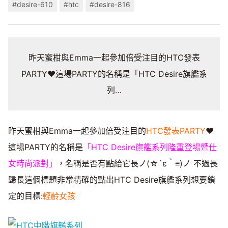
#desire-610
#htc
#desire-816
昨天蜜柑與Emma一起參加倍受注目的HTC發表
PARTY♥這場PARTY的名稱是「HTC Desire旗艦系
列…
昨天蜜柑與Emma一起參加倍受注目的
HTC發表PARTY
♥
這場PARTY的名稱是
「HTC Desire旗艦系列隆重登場暨仕
女時尚派對」
，名稱是否有點給它長ノ(☆´ε｀≡)ノ 不過長
歸長這個標題非常精確的點出HTC Desire旗艦系列想要鎖
定的目標:
輕齡女孩