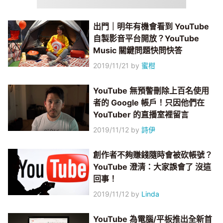
出門｜明年有機會看到 YouTube
自製影音平台開放？YouTube
Music 關鍵問題快問快答
2019/11/21
by
蜜柑
YouTube 無預警刪除上百名使用
者的 Google 帳戶！只因他們在
YouTuber 的直播室裡留言
2019/11/12
by
詩伊
創作者不夠賺錢隨時會被砍帳號？
YouTube 澄清：大家誤會了 沒這
回事！
2019/11/12
by
Linda
YouTube 為電腦/平板推出全新首