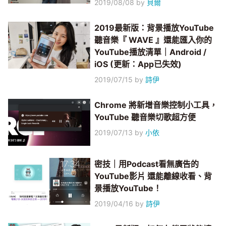
2019/08/08
by
貝爾
2019最新版：背景播放YouTube
聽音樂『 WAVE 』還能匯入你的
YouTube播放清單｜Android /
iOS (更新：App已失效)
2019/07/15
by
詩伊
Chrome 將新增音樂控制小工具，
YouTube 聽音樂切歌超方便
2019/07/13
by
小依
密技｜用Podcast看無廣告的
YouTube影片 還能離線收看、背
景播放YouTube！
2019/04/16
by
詩伊