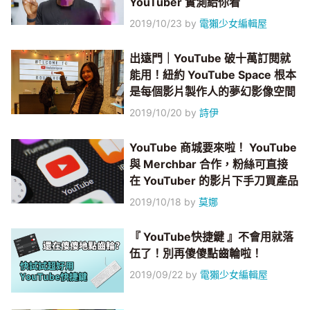
YouTuber 實測給你看
2019/10/23
by
電獺少女編輯屋
出遠門｜YouTube 破十萬訂閱就
能用！紐約 YouTube Space 根本
是每個影片製作人的夢幻影像空間
2019/10/20
by
詩伊
YouTube 商城要來啦！ YouTube
與 Merchbar 合作，粉絲可直接
在 YouTuber 的影片下手刀買產品
2019/10/18
by
莫娜
『 YouTube快捷鍵 』不會用就落
伍了！別再傻傻點齒輪啦！
2019/09/22
by
電獺少女編輯屋