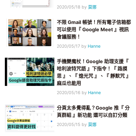
2020/05/18
by
莫娜
不限 Gmail 帳號！所有電子信箱都
可以使用『 Google Meet 』視訊
會議服務！
2020/05/17
by
Hanne
手機變魔杖！Google 助理支援『
哈利波特咒語 』下指令！『 路摸
思 』、『 熄光咒 』、『 靜默咒 』
麻瓜也能用
2020/05/16
by
Hanne
分頁太多覺得亂？Google 推『 分
頁群組 』新功能 還可以自訂分類
2020/05/15
by
莫娜