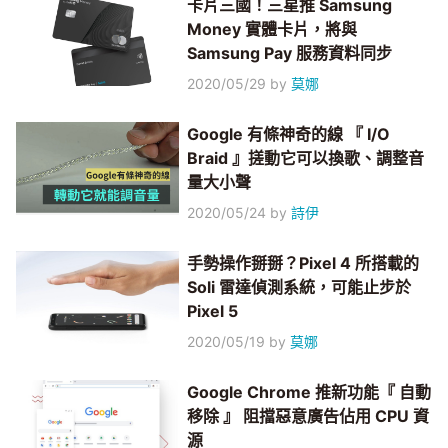
卡片三國！三星推 Samsung
Money 實體卡片，將與
Samsung Pay 服務資料同步
2020/05/29
by
莫娜
Google 有條神奇的線 『 I/O
Braid 』搓動它可以換歌、調整音
量大小聲
2020/05/24
by
詩伊
手勢操作掰掰？Pixel 4 所搭載的
Soli 雷達偵測系統，可能止步於
Pixel 5
2020/05/19
by
莫娜
Google Chrome 推新功能『 自動
移除 』 阻擋惡意廣告佔用 CPU 資
源