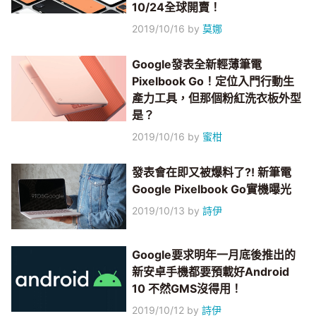
10/24全球開賣！
2019/10/16
by
莫娜
Google發表全新輕薄筆電
Pixelbook Go！定位入門行動生
產力工具，但那個粉紅洗衣板外型
是？
2019/10/16
by
蜜柑
發表會在即又被爆料了?! 新筆電
Google Pixelbook Go實機曝光
2019/10/13
by
詩伊
Google要求明年一月底後推出的
新安卓手機都要預載好Android
10 不然GMS沒得用！
2019/10/12
by
詩伊