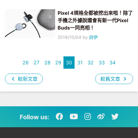
Pixel 4規格全都被挖出來啦！除了
手機之外據說還會有新一代Pixel
Buds一同亮相！
2019/10/04
by
詩伊
26
27
28
29
30
31
32
33
34
較新文章
較舊文章
Follow us: