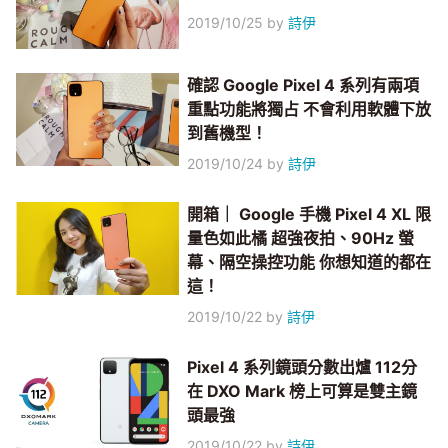
2019/10/25
by
詩伊
確認 Google Pixel 4 系列有兩項
重點功能將獨占 不會利用軟體下放
到舊機型！
2019/10/24
by
詩伊
開箱｜ Google 手機 Pixel 4 XL 限
量色如此橘 超強夜拍、90Hz 螢
幕、隔空操控功能 你想知道的都在
這！
2019/10/22
by
詩伊
Pixel 4 系列鏡頭分數出爐 112分
在 DXO Mark 榜上可算是雙主鏡
頭最強
2019/10/22
by
詩伊