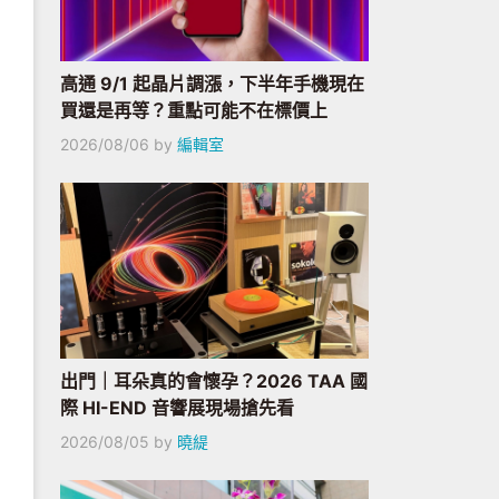
高通 9/1 起晶片調漲，下半年手機現在
買還是再等？重點可能不在標價上
2026/08/06
by
編輯室
出門｜耳朵真的會懷孕？2026 TAA 國
際 HI-END 音響展現場搶先看
2026/08/05
by
曉緹