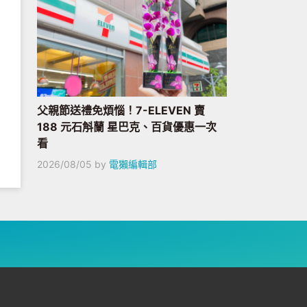
父親節送禮免煩惱！7-ELEVEN 賣
188 元石斛蘭 星巴克、百貨優惠一次
看
2026/08/05
by
電獺編輯部