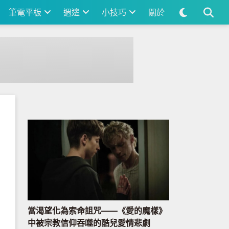
筆電平板
週邊
小技巧
關於
當渴望化為索命詛咒——《愛的魔樣》
中被宗教信仰吞噬的酷兒愛情悲劇