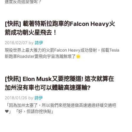
速度反而這麼慢呢？
[快訊] 載著特斯拉跑車的Falcon Heavy火
箭成功朝火星飛去！
2018/02/07
by
詩伊
現役世界上最大推力的火箭Falcon Heavy成功發射，搭載Tesla
新跑車Roadster要飛向宇宙浩瀚無垠了🌟
[快訊] Elon Musk又要挖隧道! 這次就算在
加州沒有車也可以體驗高速運輸?
2018/01/26
by
詩伊
「因為加州太塞了，所以我們來挖隧道做高速通道紓緩交通吧
❤️」 「好，但請你挖快點」