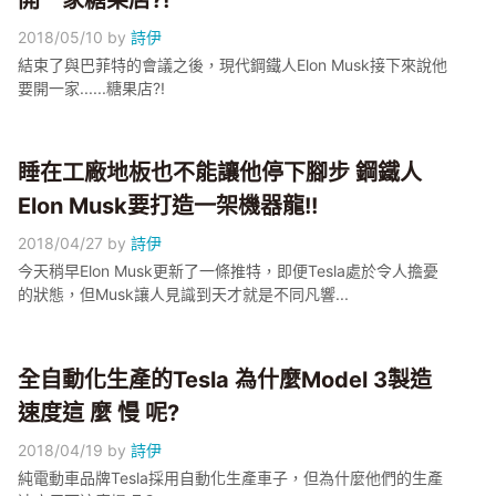
開一家糖果店?!
2018/05/10
by
詩伊
結束了與巴菲特的會議之後，現代鋼鐵人Elon Musk接下來說他
要開一家......糖果店?!
睡在工廠地板也不能讓他停下腳步 鋼鐵人
Elon Musk要打造一架機器龍!!
2018/04/27
by
詩伊
今天稍早Elon Musk更新了一條推特，即便Tesla處於令人擔憂
的狀態，但Musk讓人見識到天才就是不同凡響...
全自動化生產的Tesla 為什麼Model 3製造
速度這 麼 慢 呢?
2018/04/19
by
詩伊
純電動車品牌Tesla採用自動化生產車子，但為什麼他們的生產