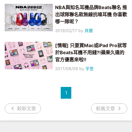
NBA與知名耳機品牌Beats聯名 推
出球隊聯名款無線抗噪耳機 你喜歡
哪一隊呢？
2019/02/17
by
貝爾
[情報] 只要買Mac或iPad Pro就等
於Beats耳機不用錢?!蘋果久違的
官方優惠來啦!!
2017/08/09
by
宇恩
1
較新文章
較舊文章