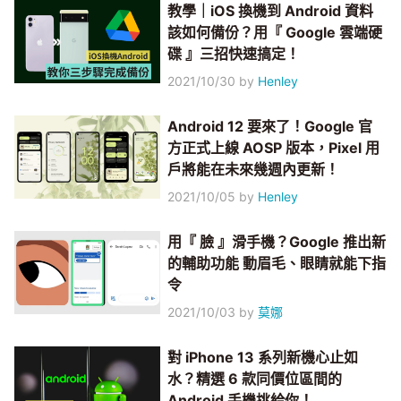
教學｜iOS 換機到 Android 資料
該如何備份？用『 Google 雲端硬
碟 』三招快速搞定！
2021/10/30
by
Henley
Android 12 要來了！Google 官
方正式上線 AOSP 版本，Pixel 用
戶將能在未來幾週內更新！
2021/10/05
by
Henley
用『 臉 』滑手機？Google 推出新
的輔助功能 動眉毛、眼睛就能下指
令
2021/10/03
by
莫娜
對 iPhone 13 系列新機心止如
水？精選 6 款同價位區間的
Android 手機挑給你！