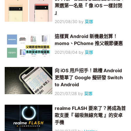
票選第一名是『 像 iOS 一樣封閉
』
2021/08/30
by
莫娜
這樣買 Android 新機最划算！
momo、PChome 推父親節優惠
2021/08/04
by
莫娜
向 iOS 用戶招手！跳槽 Android
更簡單了 Google 擬研發 Switch
to Android
2021/07/28
by
莫娜
realme FLASH 要來了？將成為首
款支援『 磁吸無線充電 』的安卓
手機