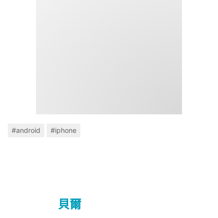
#android
#iphone
貝爾