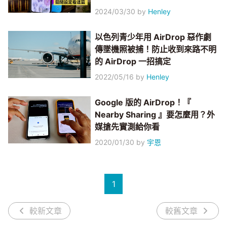
2024/03/30
by
Henley
以色列青少年用 AirDrop 惡作劇
傳墜機照被捕！防止收到來路不明
的 AirDrop 一招搞定
2022/05/16
by
Henley
Google 版的 AirDrop！『
Nearby Sharing 』要怎麼用？外
媒搶先實測給你看
2020/01/30
by
宇恩
1
較新文章
較舊文章