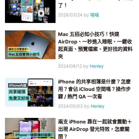
了！
2026/03/24
by
嘻嘻
Mac 五招必知小技巧！快速
AirDrop、一秒進入睡眠、一鍵收
起頁面、預覽檔案、更好找的資料
夾
2024/08/12
by
Henley
iPhone 的共享相簿是什麼？怎麼
用？會佔 iCloud 空間嗎？操作步
驟 / 熱門 QA 一次看
2024/05/03
by
Henley
兩支 iPhone 靠在一起就會震動＋
出現 AirDrop 發光特效，怎麼關
閉？