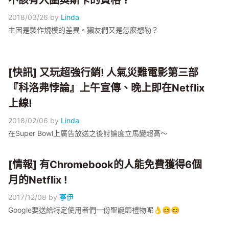
不該有入圍奧斯卡的資格 ?
2018/03/26
by
Linda
主因是製作規模的差異。獺友們又是怎麼想勒？
[快訊] 又玩超強行銷! 人氣災難電影第三部
『科洛弗悖論』上午宣傳、晚上即在Netflix
上線!
2018/02/06
by
Linda
在Super Bowl上廣告放送之後討論度立馬變超高～
[情報] 有Chromebook的人能免費獲得6個
月的Netflix !
2017/12/08
by
亭伊
Google要送給特定使用者們一份聖誕節禮物呢👌😊😊