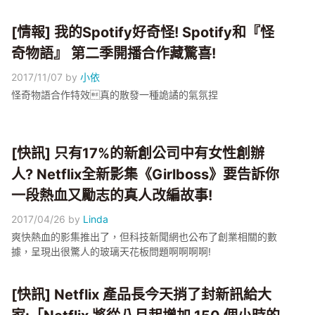
[情報] 我的Spotify好奇怪! Spotify和『怪
奇物語』 第二季開播合作藏驚喜!
2017/11/07
by
小依
怪奇物語合作特效真的散發一種詭譎的氣氛捏
[快訊] 只有17%的新創公司中有女性創辦
人? Netflix全新影集《Girlboss》要告訴你
一段熱血又勵志的真人改編故事!
2017/04/26
by
Linda
爽快熱血的影集推出了，但科技新聞網也公布了創業相關的數
據，呈現出很驚人的玻璃天花板問題啊啊啊啊!
[快訊] Netflix 產品長今天捎了封新訊給大