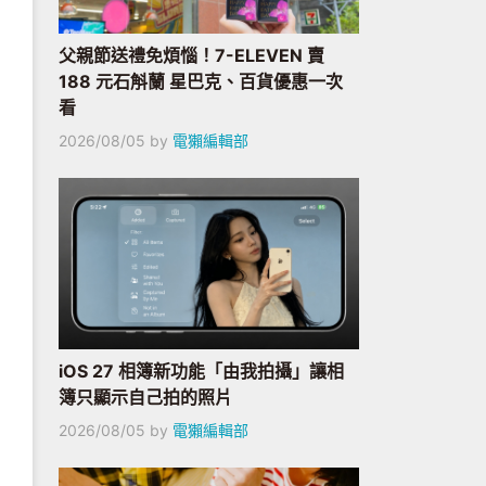
父親節送禮免煩惱！7-ELEVEN 賣
188 元石斛蘭 星巴克、百貨優惠一次
看
2026/08/05
by
電獺編輯部
iOS 27 相簿新功能「由我拍攝」讓相
簿只顯示自己拍的照片
2026/08/05
by
電獺編輯部