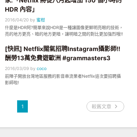
家:「Netflix 將從八月起增加 150 個小時的
HDR 內容」
2016/04/20
by
蜜柑
什麼是HDR阿?簡單來說HDR是一種讓圖像更鮮明亮眼的技術，
亮的地方更亮、暗的地方更暗，讓明暗之間的對比更加強烈哦!!
[快訊] Netflix闊氣招聘Instagram攝影師!!
酬勞13萬免費遊歐洲 #grammasters3
2016/03/09
by
coco
前陣子開放台灣地區服務的影音串流業者Netflix這次要招聘攝
影師啦!
1
較舊文章