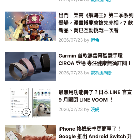
出門｜樂高《航海王》第二季系列
登場，漫畫博覽會搶先亮相，7 款
新品、喬巴互動挑戰一次看
2026/07/23
by
愷希
Garmin 首款無螢幕智慧手環
CIRQA 登場 專注健康無須訂閱！
2026/07/23
by
電獺編輯部
最無用功能掰了？日本 LINE 官宣
9 月關閉 LINE VOOM ！
2026/07/23
by
曉緹
iPhone 換機安卓更簡單了！
Google 推出 Android Switch 升