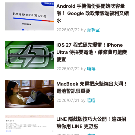
Android 手機備份要開始吃容量
啦！ Google 改政策雲端福利又縮
水
2026/07/22
by
編輯室
iOS 27 程式碼先爆雷！iPhone
Ultra 傳採雙電池，維修費可能變
便宜
2026/07/22
by
嘻嘻
MacBook 充電把床墊燒出大洞！
電池警訊很重要
2026/07/21
by
嘻嘻
LINE 隱藏版技巧大公開！這四招
讓你用 LINE 更舒服