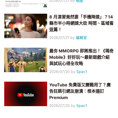
2026/07/21
by
曉緹
8 月演習竟然要「手機降速」？14
縣市半小時網速大砍 時間、區域看
這篇！
2026/07/21
by
編輯室
最夯 MMORPG 即將推出！《瑪奇
Mobile》好好玩～最新遊戲介紹
與試玩心得全攻略
2026/07/20
by
Spac1
YouTube 免費版又變難用了？廣
告狂跳引網友崩潰：根本逼訂
Premium
2026/07/20
by
Spac1