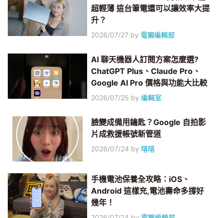
超輕薄 這台筆電還可以讓效率大提
升？
2026/07/27
by
電獺編輯部
AI 聊天機器人訂閱方案怎麼選?
ChatGPT Plus、Claude Pro、
Google AI Pro 價格與功能大比較
2026/07/25
by
編輯室
臉變成備用鑰匙？Google 自拍影
片成救援帳號新管道
2026/07/24
by
嘻嘻
手機電池保養全攻略：iOS、
Android 這樣充,電池壽命多撐好
幾年！
2026/07/24
by
電獺編輯部