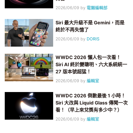
2026/06/09
by
電獺編輯部
Siri 最大升級不是 Gemini，而是
終於不再失憶了
2026/06/09
by
DORIS
WWDC 2026 懶人包一次看！
Siri AI 終於變聰明、六大系統統一
27 版本號超猛！
2026/06/09
by
編輯室
WWDC 2026 倒數最後 1 小時！
Siri 大改與 Liquid Glass 傳聞一次
看！（早上來兌獎有多少中？）
2026/06/09
by
編輯室