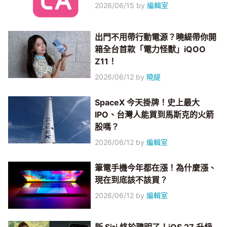
2026/06/15
by
編輯室
出門不用帶行動電源？曉緹帶你開
箱全台首款「電力怪獸」iQOO
Z11！
2026/06/12
by
曉緹
SpaceX 今天掛牌！史上最大
IPO、台灣人能買到馬斯克的火箭
股嗎？
2026/06/12
by
編輯室
筆電手機今年都在漲！為什麼漲、
現在到底該不該買？
2026/06/12
by
編輯室