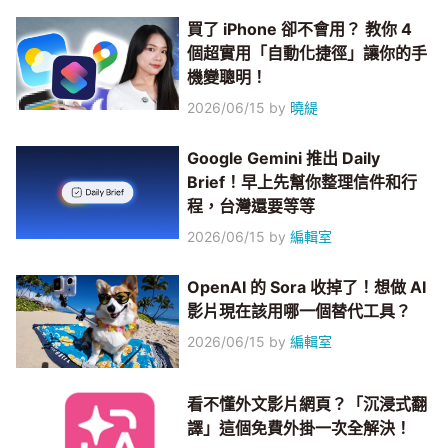
買了 iPhone 卻不會用？ 教你 4
個超實用「自動化捷徑」讓你的手
機變聰明！
2026/06/15
by
曉緹
Google Gemini 推出 Daily
Brief！早上先幫你整理信件和行
程，台灣還要等等
2026/06/15
by
編輯室
OpenAI 的 Sora 收掉了！想做 AI
影片現在該用哪一個替代工具？
2026/06/15
by
編輯室
看不懂外文影片網頁？「沉浸式翻
譯」這個免費外掛一次全解決！