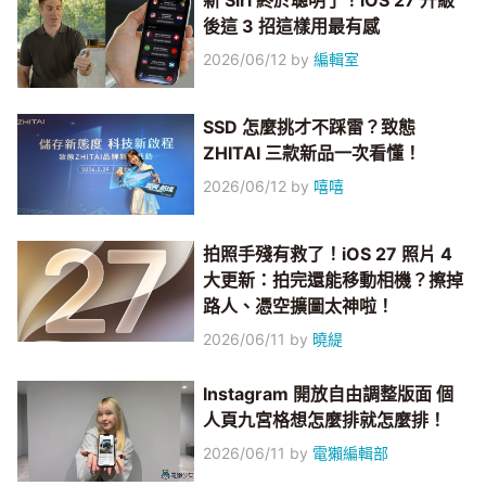
新 Siri 終於聰明了！iOS 27 升級
後這 3 招這樣用最有感
2026/06/12
by
編輯室
SSD 怎麼挑才不踩雷？致態
ZHITAI 三款新品一次看懂！
2026/06/12
by
嘻嘻
拍照手殘有救了！iOS 27 照片 4
大更新：拍完還能移動相機？擦掉
路人、憑空擴圖太神啦！
2026/06/11
by
曉緹
Instagram 開放自由調整版面 個
人頁九宮格想怎麼排就怎麼排！
2026/06/11
by
電獺編輯部