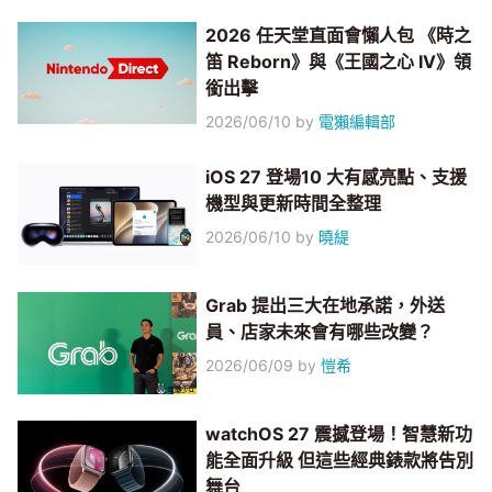
2026 任天堂直面會懶人包 《時之
笛 Reborn》與《王國之心 IV》領
銜出擊
2026/06/10
by
電獺編輯部
iOS 27 登場10 大有感亮點、支援
機型與更新時間全整理
2026/06/10
by
曉緹
Grab 提出三大在地承諾，外送
員、店家未來會有哪些改變？
2026/06/09
by
愷希
watchOS 27 震撼登場！智慧新功
能全面升級 但這些經典錶款將告別
舞台