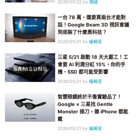
2026/05/22
by
曉緹
一台 78 萬，還要買兩台才能對
話！Google Beam 3D 視訊會議
到底裝了什麼黑科技？
2026/05/21
by
編輯室
三星 5/21 啟動 18 天大罷工！工
會要 AI 利潤分紅 15%，你的手
機、SSD 都可能受影響
2026/05/21
by
編輯室
智慧眼鏡終於不像實驗品了！
Google × 三星找 Gentle
Monster 操刀，連 iPhone 都能
戴
2026/05/21
by
編輯室