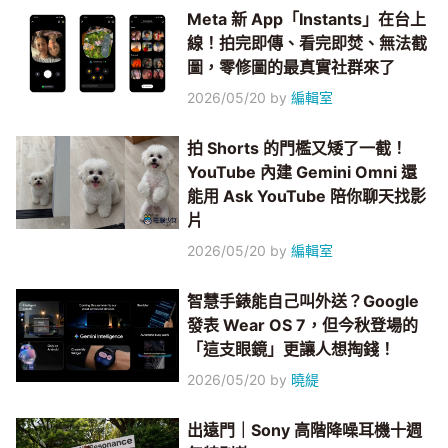
Meta 新 App「Instants」在台上
線！拍完即傳、看完即焚、無法截
圖，零修圖的最真實社群來了
2026/05/20
by
編輯室
拍 Shorts 的門檻又矮了一截！
YouTube 內建 Gemini Omni 還
能用 Ask YouTube 陪你聊天找影
片
2026/05/20
by
編輯室
智慧手錶能自己叫外送？Google
發表 Wear OS 7，但今秋登場的
「這支眼鏡」更讓人想掏錢！
2026/05/20
by
曉緹
出遠門｜Sony 高階降噪耳機十週