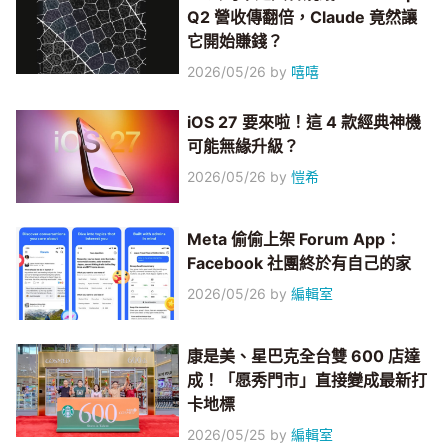
Q2 營收傳翻倍，Claude 竟然讓
它開始賺錢？
2026/05/26
by
嘻嘻
iOS 27 要來啦！這 4 款經典神機
可能無緣升級？
2026/05/26
by
愷希
Meta 偷偷上架 Forum App：
Facebook 社團終於有自己的家
2026/05/26
by
編輯室
康是美、星巴克全台雙 600 店達
成！「愿秀門市」直接變成最新打
卡地標
2026/05/25
by
編輯室