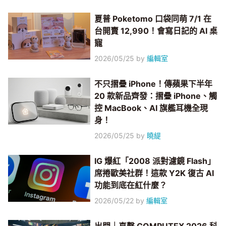
夏普 Poketomo 口袋同萌 7/1 在
台開賣 12,990！會寫日記的 AI 桌
寵
2026/05/25
by
編輯室
不只摺疊 iPhone！傳蘋果下半年
20 款新品齊發：摺疊 iPhone、觸
控 MacBook、AI 旗艦耳機全現
身！
2026/05/25
by
曉緹
IG 爆紅「2008 派對濾鏡 Flash」
席捲歐美社群！這款 Y2K 復古 AI
功能到底在紅什麼？
2026/05/22
by
編輯室