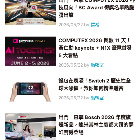
出門｜直擊 COMPUTEX 2026 科
技風向！BC Award 得獎名單熱騰
騰出爐
2026/05/22
by
愷希
COMPUTEX 2026 倒數 11 天！
黃仁勳 keynote + N1X 筆電首發
5 大看點
2026/05/22
by
編輯室
錢包在哀嚎！Switch 2 歷史性全
球大漲價，教你如何精準避雷
2026/05/22
by
編輯室
出門｜直擊 Bosch 2026 年度旗
艦新品，連米其林主廚都大讚的夢
幻廚房登場