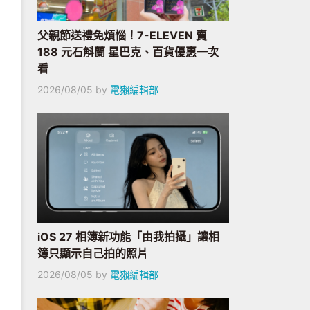
父親節送禮免煩惱！7-ELEVEN 賣
188 元石斛蘭 星巴克、百貨優惠一次
看
2026/08/05
by
電獺編輯部
iOS 27 相簿新功能「由我拍攝」讓相
簿只顯示自己拍的照片
2026/08/05
by
電獺編輯部