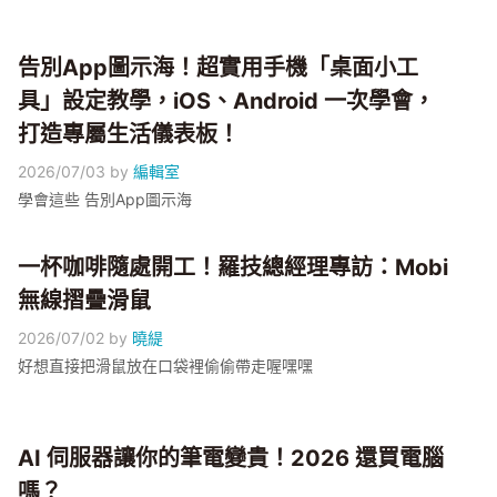
或個資。小編這篇整理網路購物前後的自保檢查清單：怎麼判
斷網站是否可信、常見詐騙手法辨識、付款方式怎麼選比較安
全、收到可疑訊息該怎麼處理，照著檢查一遍，網購更安心。
告別App圖示海！超實用手機「桌面小工
具」設定教學，iOS、Android 一次學會，
打造專屬生活儀表板！
2026/07/03
by
編輯室
學會這些 告別App圖示海
一杯咖啡隨處開工！羅技總經理專訪：Mobi
無線摺疊滑鼠
2026/07/02
by
曉緹
好想直接把滑鼠放在口袋裡偷偷帶走喔嘿嘿
AI 伺服器讓你的筆電變貴！2026 還買電腦
嗎？