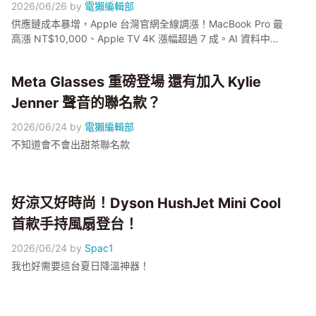
2026/06/26
by
電獺編輯部
供應鏈成本暴增，Apple 台灣官網全線調漲！MacBook Pro 最
高漲 NT$10,000、Apple TV 4K 漲幅超過 7 成。AI 資料中心
搶記憶體，組件價格劇烈上漲，你的換機計畫要改了！
Meta Glasses 重磅登場 還有加入 Kylie
Jenner 聲音的聯名款？
2026/06/24
by
電獺編輯部
不知道會不會出甜茶聯名款
好涼又好時尚！Dyson HushJet Mini Cool
首款手持風扇登台！
2026/06/24
by
Spac1
我也好需要這台夏日降溫神器！