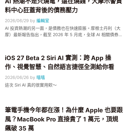
AI 熱潮不是只燒電，還在燒錢，大摩示警資
料中心狂蓋背後的債務壓力
2026/06/29
by
編輯室
AI 投資熱潮的另一面，是債務也在快速膨脹。摩根士丹利（大
摩）最新報告指出，截至 2026 年 5 月底，全球 AI 相關債券發
行規模達 2,360 億美元、年增 357%，預估全年發行量上看
5,700 億美元，約等於台灣 2025 年名目 GDP 的 58%。報告
也點出台灣供應鏈正在面對的現象：科技巨頭付款天數拉長，
iOS 27 Beta 2 Siri AI 實測：跨 App 操
等於整條供應鏈在為美國 AI 基建「代墊資金」，AI 伺服器代工
作、視覺智慧、自然語言捷徑全測給你看
廠雖然訂單滿手，現金流壓力也跟著變得更需要留意。
2026/06/26
by
嘻嘻
這次 Siri AI 真的很實用欸～
筆電手機今年都在漲！為什麼 Apple 也要跟
風？MacBook Pro 直接貴了 1 萬元，頂規
飆破 35 萬