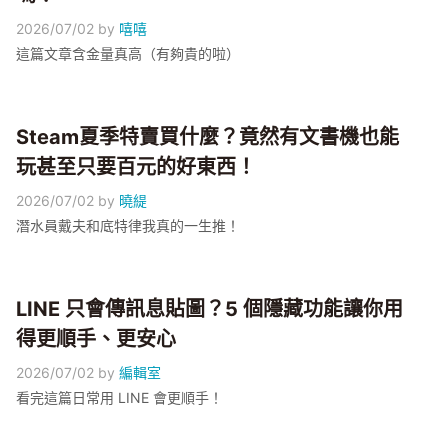
2026/07/02
by
嘻嘻
這篇文章含金量真高（有夠貴的啦）
Steam夏季特賣買什麼？竟然有文書機也能
玩甚至只要百元的好東西！
2026/07/02
by
曉緹
潛水員戴夫和底特律我真的一生推！
LINE 只會傳訊息貼圖？5 個隱藏功能讓你用
得更順手、更安心
2026/07/02
by
編輯室
看完這篇日常用 LINE 會更順手！