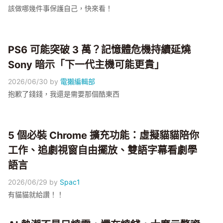
該做哪幾件事保護自己，快來看！
PS6 可能突破 3 萬？記憶體危機持續延燒
Sony 暗示「下一代主機可能更貴」
2026/06/30
by
電獺編輯部
抱歉了錢錢，我還是需要那個酷東西
5 個必裝 Chrome 擴充功能：虛擬貓貓陪你
工作、追劇視窗自由擺放、雙語字幕看劇學
語言
2026/06/29
by
Spac1
有貓貓就給讚！！