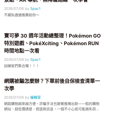
景點、AR 導航、無障礙路線一次學會
2026/07/06
by
Spac1
不藏私通通推薦給你～
寶可夢 30 週年活動總整理！Pokémon GO
特別遊戲、PokéXciting、Pokémon RUN
時間地點一次看
2026/07/06
by
Spac1
訓練家們集合囉！！！
網購被騙怎麼辦？下單前後自保檢查清單一
次學
2026/07/06
by
編輯室
網路購物越來越方便，詐騙手法也跟著推陳出新——假的購物
網站、超低價誘惑、假退款訊息，一個不小心就可能損失荷包