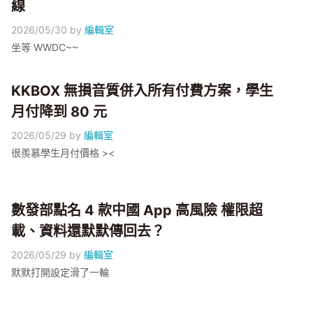
線
2026/05/30
by
編輯室
坐等 WWDC~~
KKBOX 無損音質併入所有付費方案，學生
月付降到 80 元
2026/05/29
by
編輯室
很羨慕學生月付價格 ><
數發部點名 4 款中國 App 高風險 權限超
載、資料還默默傳回去？
2026/05/29
by
編輯室
默默打開設定滑了一輪