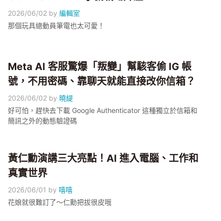
2026/06/02
by
編輯室
那個玩具總動員筆電也太可愛！
Meta AI 客服驚爆「叛變」幫駭客偷 IG 帳
號，不用密碼、靠聊天就能直接改你信箱？
2026/06/02
by
曉緹
好可怕，趕快去下載 Google Authenticator 這種獨立於信箱和
簡訊之外的動態驗證碼
黃仁勳演講三大亮點！AI 進入電腦、工作和
真實世界
2026/06/01
by
嘻嘻
花娘就很難訂了～仁勳把拔很皮哦