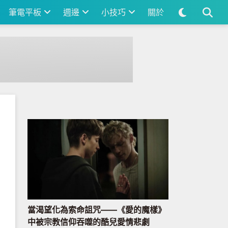
筆電平板
週邊
小技巧
關於
當渴望化為索命詛咒——《愛的魔樣》
中被宗教信仰吞噬的酷兒愛情悲劇