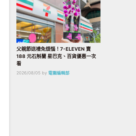
父親節送禮免煩惱！7-ELEVEN 賣
188 元石斛蘭 星巴克、百貨優惠一次
看
2026/08/05
by
電獺編輯部