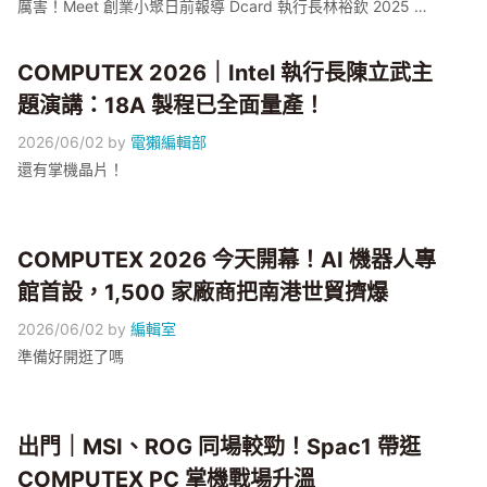
厲害！Meet 創業小聚日前報導 Dcard 執行長林裕欽 2025 年
3 月親自下沉當 FDE（前端部署工程師，Forward Deployed
Engineer）、最後成立子公司 GNTC，把企業 AI 治理這個議題
COMPUTEX 2026｜Intel 執行長陳立武主
推到鎂光燈下；但這題台灣早有公司解題出了名——那即是電
獺旗下的 AotterClam AI。 究竟，企業 AI 與數據治理是一個充
題演講：18A 製程已全面量產！
滿什麼挑戰的賽道呢？
2026/06/02
by
電獺編輯部
還有掌機晶片！
COMPUTEX 2026 今天開幕！AI 機器人專
館首設，1,500 家廠商把南港世貿擠爆
2026/06/02
by
編輯室
準備好開逛了嗎
出門｜MSI、ROG 同場較勁！Spac1 帶逛
COMPUTEX PC 掌機戰場升溫