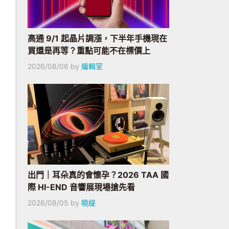
高通 9/1 起晶片調漲，下半年手機現在
買還是再等？重點可能不在標價上
2026/08/06
by
編輯室
出門｜耳朵真的會懷孕？2026 TAA 國
際 HI-END 音響展現場搶先看
2026/08/05
by
曉緹