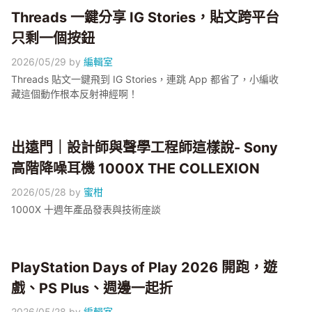
Threads 一鍵分享 IG Stories，貼文跨平台
只剩一個按鈕
2026/05/29
by
編輯室
Threads 貼文一鍵飛到 IG Stories，連跳 App 都省了，小編收
藏這個動作根本反射神經啊！
出遠門｜設計師與聲學工程師這樣說- Sony
高階降噪耳機 1000X THE COLLEXION
2026/05/28
by
蜜柑
1000X 十週年產品發表與技術座談
PlayStation Days of Play 2026 開跑，遊
戲、PS Plus、週邊一起折
2026/05/28
by
編輯室