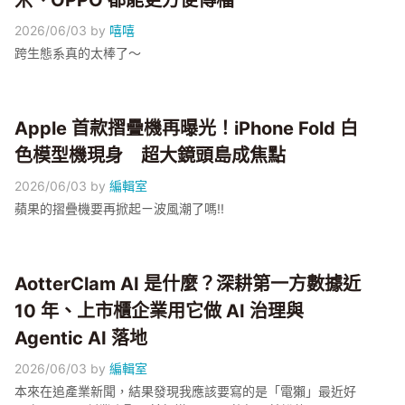
米、OPPO 都能更方便傳檔
2026/06/03
by
嘻嘻
跨生態系真的太棒了～
Apple 首款摺疊機再曝光！iPhone Fold 白
色模型機現身 超大鏡頭島成焦點
2026/06/03
by
編輯室
蘋果的摺疊機要再掀起ㄧ波風潮了嗎!!
AotterClam AI 是什麼？深耕第一方數據近
10 年、上市櫃企業用它做 AI 治理與
Agentic AI 落地
2026/06/03
by
編輯室
本來在追產業新聞，結果發現我應該要寫的是「電獺」最近好