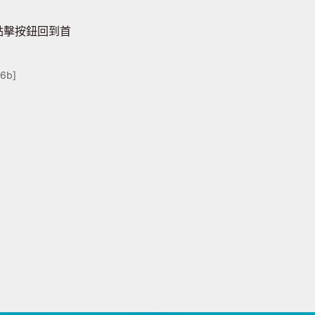
點擊按鈕回到首
c6b]