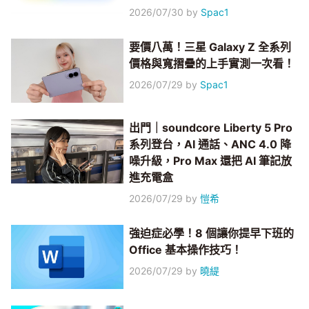
2026/07/30
by
Spac1
要價八萬！三星 Galaxy Z 全系列
價格與寬摺疊的上手實測一次看！
2026/07/29
by
Spac1
出門｜soundcore Liberty 5 Pro
系列登台，AI 通話、ANC 4.0 降
噪升級，Pro Max 還把 AI 筆記放
進充電盒
2026/07/29
by
愷希
強迫症必學！8 個讓你提早下班的
Office 基本操作技巧！
2026/07/29
by
曉緹