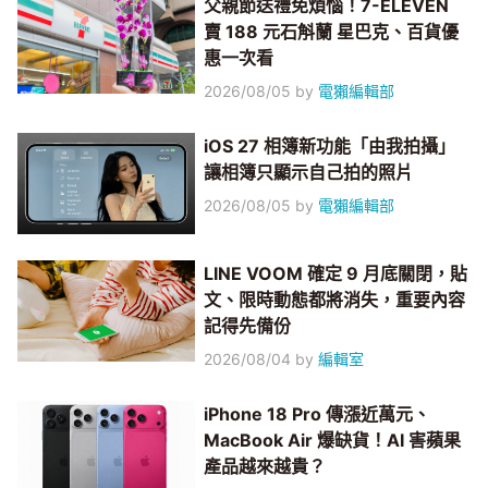
父親節送禮免煩惱！7-ELEVEN
賣 188 元石斛蘭 星巴克、百貨優
惠一次看
2026/08/05
by
電獺編輯部
iOS 27 相簿新功能「由我拍攝」
讓相簿只顯示自己拍的照片
2026/08/05
by
電獺編輯部
LINE VOOM 確定 9 月底關閉，貼
文、限時動態都將消失，重要內容
記得先備份
2026/08/04
by
編輯室
iPhone 18 Pro 傳漲近萬元、
MacBook Air 爆缺貨！AI 害蘋果
產品越來越貴？