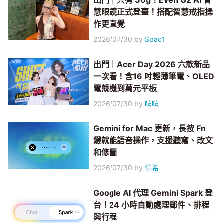
出門｜只有 36g！Even G2 AI 智
慧眼鏡正式登臺！搭配智慧戒指操
作更直覺
2026/07/30
by
Spac1
出門｜Acer Day 2026 六款新品
一次看！含16 吋輕薄筆電、OLED
電競機到萬元平板
2026/07/30
by
嘻嘻
Gemini for Mac 更新，長按 Fn
鍵就能語音操作，支援聽寫、改文
和修圖
2026/07/30
by
愷希
Google AI 代理 Gemini Spark 登
台！24 小時自動處理郵件、排程
與行程