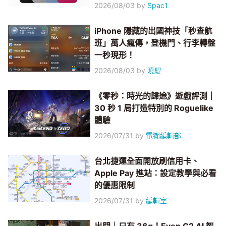
2026/08/03
by
Spac1
iPhone 隱藏的出國神技「秒查航
班」萬人瘋傳，登機門、行李轉盤
一秒現形！
2026/08/03
by
曉緹
《零秒：時光的歸途》遊戲評測｜
30 秒 1 局打造特別的 Roguelike
體驗
2026/07/31
by
電獺編輯部
台北捷運全面開放刷信用卡、
Apple Pay 進站：設定教學與必看
的優惠限制
2026/07/31
by
編輯室