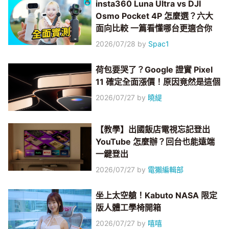
insta360 Luna Ultra vs DJI
Osmo Pocket 4P 怎麼選？六大
面向比較 一篇看懂哪台更適合你
2026/07/28
by
Spac1
荷包要哭了？Google 證實 Pixel
11 確定全面漲價！原因竟然是這個
2026/07/27
by
曉緹
【教學】出國飯店電視忘記登出
YouTube 怎麼辦？回台也能遠端
一鍵登出
2026/07/27
by
電獺編輯部
坐上太空艙！Kabuto NASA 限定
版人體工學椅開箱
2026/07/27
by
嘻嘻