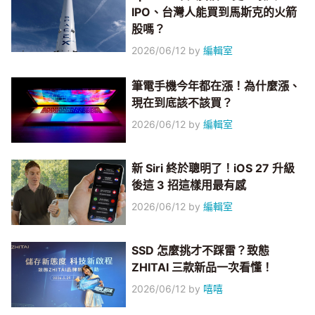
IPO、台灣人能買到馬斯克的火箭
股嗎？
2026/06/12
by
編輯室
筆電手機今年都在漲！為什麼漲、
現在到底該不該買？
2026/06/12
by
編輯室
新 Siri 終於聰明了！iOS 27 升級
後這 3 招這樣用最有感
2026/06/12
by
編輯室
SSD 怎麼挑才不踩雷？致態
ZHITAI 三款新品一次看懂！
2026/06/12
by
嘻嘻