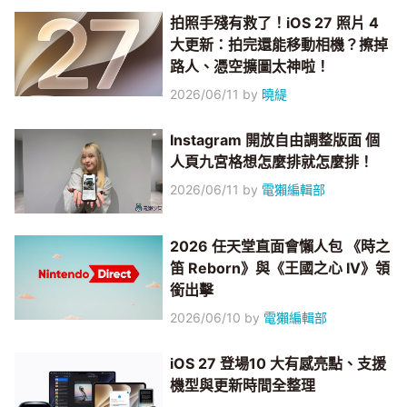
拍照手殘有救了！iOS 27 照片 4
大更新：拍完還能移動相機？擦掉
路人、憑空擴圖太神啦！
2026/06/11
by
曉緹
Instagram 開放自由調整版面 個
人頁九宮格想怎麼排就怎麼排！
2026/06/11
by
電獺編輯部
2026 任天堂直面會懶人包 《時之
笛 Reborn》與《王國之心 IV》領
銜出擊
2026/06/10
by
電獺編輯部
iOS 27 登場10 大有感亮點、支援
機型與更新時間全整理