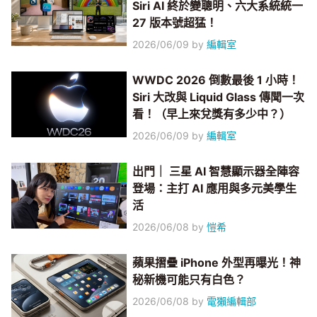
Siri AI 終於變聰明、六大系統統一
27 版本號超猛！
2026/06/09
by
編輯室
WWDC 2026 倒數最後 1 小時！
Siri 大改與 Liquid Glass 傳聞一次
看！（早上來兌獎有多少中？）
2026/06/09
by
編輯室
出門｜ 三星 AI 智慧顯示器全陣容
登場：主打 AI 應用與多元美學生
活
2026/06/08
by
愷希
蘋果摺疊 iPhone 外型再曝光！神
秘新機可能只有白色？
2026/06/08
by
電獺編輯部