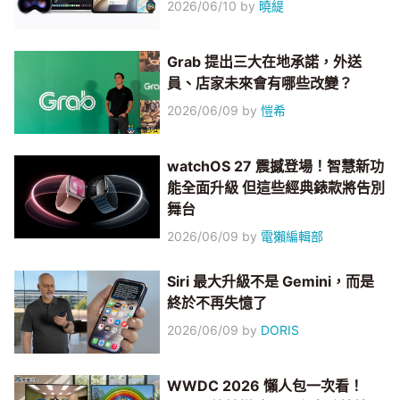
2026/06/10
by
曉緹
Grab 提出三大在地承諾，外送
員、店家未來會有哪些改變？
2026/06/09
by
愷希
watchOS 27 震撼登場！智慧新功
能全面升級 但這些經典錶款將告別
舞台
2026/06/09
by
電獺編輯部
Siri 最大升級不是 Gemini，而是
終於不再失憶了
2026/06/09
by
DORIS
WWDC 2026 懶人包一次看！