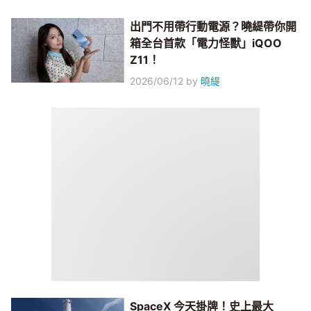
出門不用帶行動電源？曉緹帶你開
箱全台首款「電力怪獸」iQOO
Z11！
2026/06/12
by
曉緹
SpaceX 今天掛牌！史上最大