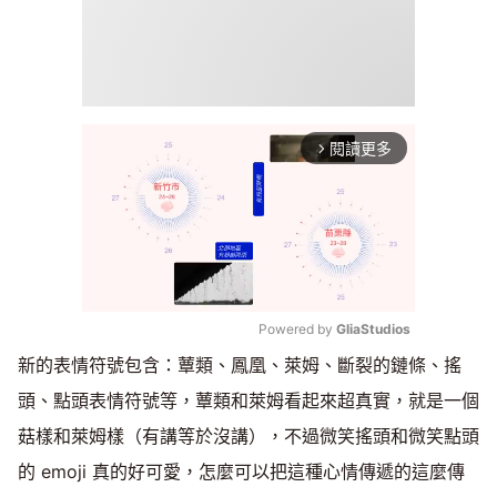
閱讀更多
arrow_forward_ios
Powered by 
GliaStudios
新的表情符號包含：蕈類、鳳凰、萊姆、斷裂的鏈條、搖
Mute
頭、點頭表情符號等，蕈類和萊姆看起來超真實，就是一個
菇樣和萊姆樣（有講等於沒講），不過微笑搖頭和微笑點頭
的 emoji 真的好可愛，怎麼可以把這種心情傳遞的這麼傳