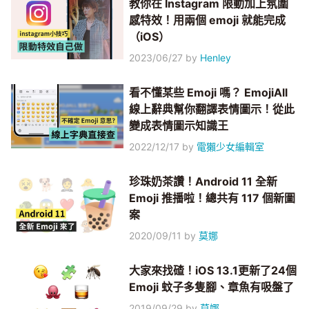
教你在 Instagram 限動加上氛圍
感特效！用兩個 emoji 就能完成
（iOS）
2023/06/27
by
Henley
看不懂某些 Emoji 嗎？ EmojiAll
線上辭典幫你翻譯表情圖示！從此
變成表情圖示知識王
2022/12/17
by
電獺少女編輯室
珍珠奶茶讚！Android 11 全新
Emoji 推播啦！總共有 117 個新圖
案
2020/09/11
by
莫娜
大家來找碴！iOS 13.1更新了24個
Emoji 蚊子多隻腳、章魚有吸盤了
2019/09/29
by
莫娜