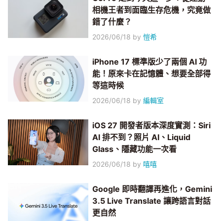
相機王者到面臨生存危機，究竟做
錯了什麼？
2026/06/18
by
愷希
iPhone 17 標準版少了兩個 AI 功
能！原來卡在記憶體、想要全部得
等這時候
2026/06/18
by
編輯室
iOS 27 開發者版本深度實測：Siri
AI 排不到？照片 AI、Liquid
Glass、隱藏功能一次看
2026/06/18
by
嘻嘻
Google 即時翻譯再進化，Gemini
3.5 Live Translate 讓跨語言對話
更自然