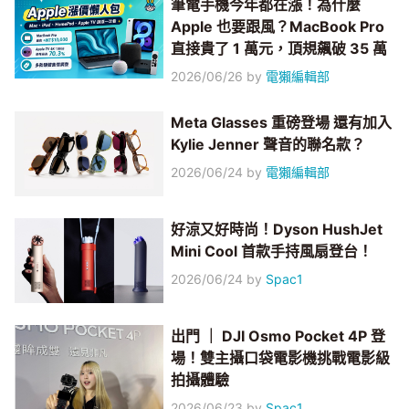
筆電手機今年都在漲！為什麼
Apple 也要跟風？MacBook Pro
直接貴了 1 萬元，頂規飆破 35 萬
2026/06/26
by
電獺編輯部
Meta Glasses 重磅登場 還有加入
Kylie Jenner 聲音的聯名款？
2026/06/24
by
電獺編輯部
好涼又好時尚！Dyson HushJet
Mini Cool 首款手持風扇登台！
2026/06/24
by
Spac1
出門 ｜ DJI Osmo Pocket 4P 登
場！雙主攝口袋電影機挑戰電影級
拍攝體驗
2026/06/23
by
Spac1