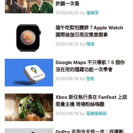
許願一次看
2026/06/20
by
編輯室
端午吃粽怕變胖？Apple Watch
國際瑜伽日限定獎章開拿
2026/06/18
by
嘻嘻
Google Maps 不只導航！5 個你
沒在用的隱藏功能一次學會
2026/06/18
by
愷希
Xbox 新任執行長在 FanFest 上送
限量主機 現場粉絲嗨翻
2026/06/18
by
電獺編輯部
GoPro 走到今天這一步：從運動