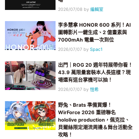
2026/07/08
by
編輯室
李多慧拿 HONOR 600 系列！AI
圖轉影片一鍵生成、2 億畫素與
7000mAh 電量一次到位
2026/07/07
by
Spac1
出門｜ROG 20 週年特展帶你看！
43.9 萬限量套裝本人長這樣？現
場還有這台掌機可以抽！
2026/07/07
by
愷希
野兔、Brats 準備買爆！
WirForce 2026 重磅聯名
hololive production，佩克拉、
貝爾絲限定潮流周邊＆舞台活動全
攻略！