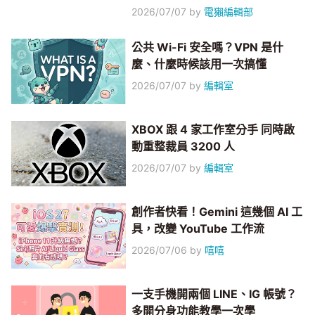
2026/07/07
by
電獺編輯部
公共 Wi-Fi 安全嗎？VPN 是什
麼、什麼時候該用一次搞懂
2026/07/07
by
編輯室
XBOX 跟 4 家工作室分手 同時啟
動重整裁員 3200 人
2026/07/07
by
編輯室
創作者快看！Gemini 這幾個 AI 工
具，改變 YouTube 工作流
2026/07/06
by
嘻嘻
一支手機開兩個 LINE、IG 帳號？
多開分身功能教學一次學