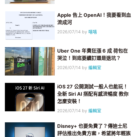
Apple 告上 OpenAI！我要看到血
流成河
2026/07/14
by
嘻嘻
Uber One 年費狂漲 6 成 荷包在
哭泣！到底要續訂還是退坑？
2026/07/14
by
編輯室
iOS 27 公開測試一般人也能玩！
全新 Siri AI 搭配有感流暢度 教你
怎麼安裝！
2026/07/14
by
編輯室
Disney+ 也要免費了？傳迪士尼
評估推出免費方案，希望將年輕族