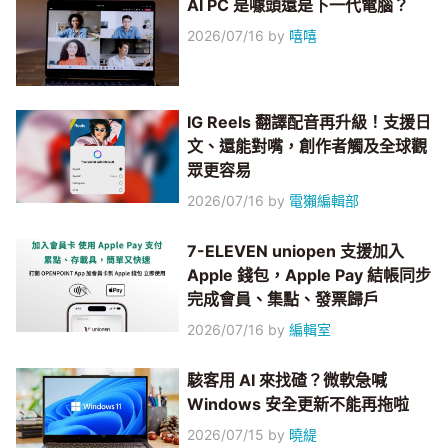
AI PC 是噱頭還是下一代電腦？
2026/07/16
by
嘻嘻
IG Reels 翻譯配音再升級！支援日
文、還能對嘴，創作者觸及全球觀
眾更容易
2026/07/16
by
電獺編輯部
7-ELEVEN uniopen 支援加入
Apple 錢包，Apple Pay 結帳同步
完成會員、集點、發票歸戶
2026/07/16
by
編輯室
駭客用 AI 來找碴？微軟急喊
Windows 安全更新不能再拖啦
2026/07/15
by
曉緹