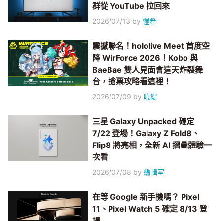
群從 YouTube 拉回來
2026/07/13
by
愷希
震撼聯名！hololive Meet 首度空
降 WirForce 2026！Kobo 與
BaeBae 雙人見面會這天炸裂舞
台，搶票攻略看這裡！
2026/07/09
by
曉緹
三星 Galaxy Unpacked 確定
7/22 登場！Galaxy Z Fold8、
Flip8 將亮相，全新 AI 摺疊體驗一
次看
2026/07/08
by
編輯室
在等 Google 新手機嗎？ Pixel
11、Pixel Watch 5 確定 8/13 登
場