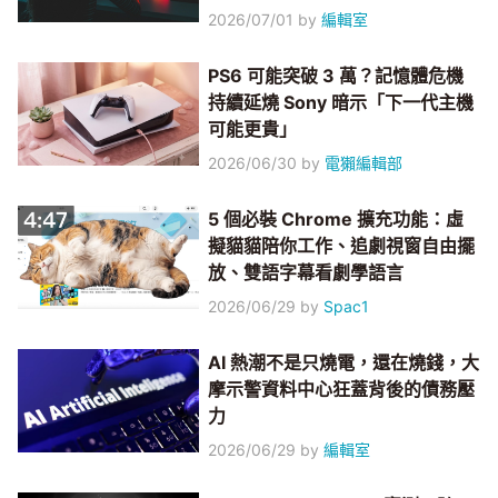
2026/07/01
by
編輯室
PS6 可能突破 3 萬？記憶體危機
持續延燒 Sony 暗示「下一代主機
可能更貴」
2026/06/30
by
電獺編輯部
5 個必裝 Chrome 擴充功能：虛
擬貓貓陪你工作、追劇視窗自由擺
放、雙語字幕看劇學語言
2026/06/29
by
Spac1
AI 熱潮不是只燒電，還在燒錢，大
摩示警資料中心狂蓋背後的債務壓
力
2026/06/29
by
編輯室