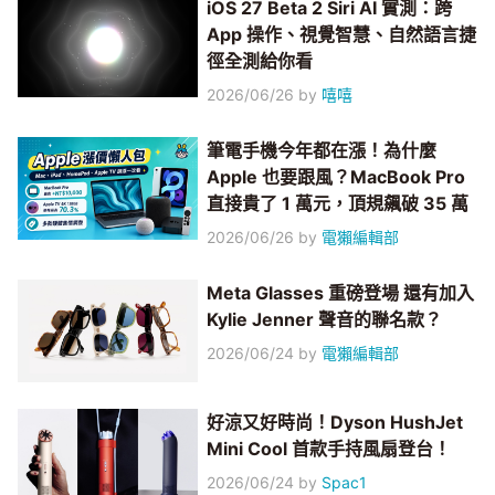
iOS 27 Beta 2 Siri AI 實測：跨
App 操作、視覺智慧、自然語言捷
徑全測給你看
2026/06/26
by
嘻嘻
筆電手機今年都在漲！為什麼
Apple 也要跟風？MacBook Pro
直接貴了 1 萬元，頂規飆破 35 萬
2026/06/26
by
電獺編輯部
Meta Glasses 重磅登場 還有加入
Kylie Jenner 聲音的聯名款？
2026/06/24
by
電獺編輯部
好涼又好時尚！Dyson HushJet
Mini Cool 首款手持風扇登台！
2026/06/24
by
Spac1