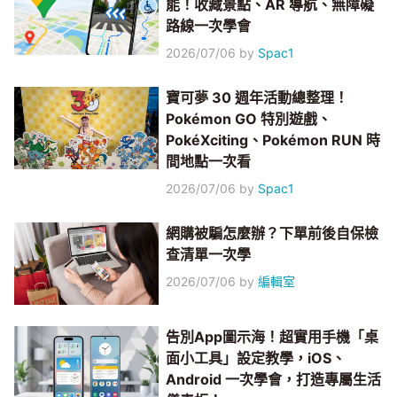
能！收藏景點、AR 導航、無障礙
路線一次學會
2026/07/06
by
Spac1
寶可夢 30 週年活動總整理！
Pokémon GO 特別遊戲、
PokéXciting、Pokémon RUN 時
間地點一次看
2026/07/06
by
Spac1
網購被騙怎麼辦？下單前後自保檢
查清單一次學
2026/07/06
by
編輯室
告別App圖示海！超實用手機「桌
面小工具」設定教學，iOS、
Android 一次學會，打造專屬生活