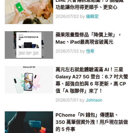
LINE 只會傳訊息貼圖？5 個隱藏
功能讓你用得更順手、更安心
2026/07/02
by
編輯室
蘋果限量整修品「降價上架」，
Mac、iPad最高現省破萬元
2026/07/02
by
愷希
萬元左右就能體驗滿滿 AI！三星
Galaxy A27 5G 登台：6.7 吋大螢
幕、超強自拍與 6 年更新，高 CP
值「A 咖夥伴」來了！
2026/07/01
by
Johnson
PChome「Pi 錢包」傳遭駭、
350 萬筆個資外洩！用戶現在該做
的 5 件事