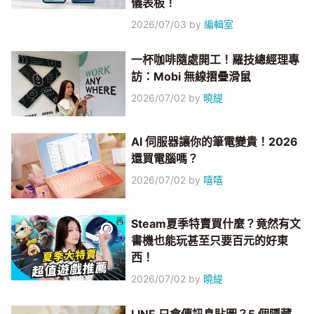
儀表板！
2026/07/03
by
編輯室
一杯咖啡隨處開工！羅技總經理專
訪：Mobi 無線摺疊滑鼠
2026/07/02
by
曉緹
AI 伺服器讓你的筆電變貴！2026
還買電腦嗎？
2026/07/02
by
嘻嘻
Steam夏季特賣買什麼？竟然有文
書機也能玩甚至只要百元的好東
西！
2026/07/02
by
曉緹