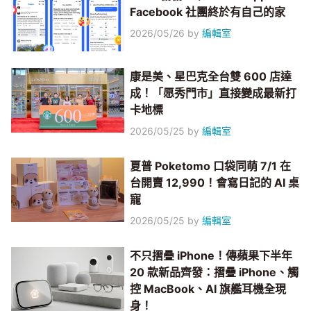
Facebook 社團終於有自己的家
2026/05/26
by
編輯室
康是美、星巴克全台雙 600 店達
成！「愿秀門市」直接變成最新打
卡地標
2026/05/25
by
編輯室
夏普 Poketomo 口袋同萌 7/1 在
台開賣 12,990！會寫日記的 AI 桌
寵
2026/05/25
by
編輯室
不只摺疊 iPhone！傳蘋果下半年
20 款新品齊發：摺疊 iPhone、觸
控 MacBook、AI 旗艦耳機全現
身！