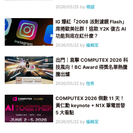
2026/05/25
by
曉緹
IG 爆紅「2008 派對濾鏡 Flash」
席捲歐美社群！這款 Y2K 復古 AI
功能到底在紅什麼？
2026/05/22
by
編輯室
出門｜直擊 COMPUTEX 2026 科
技風向！BC Award 得獎名單熱騰
騰出爐
2026/05/22
by
愷希
COMPUTEX 2026 倒數 11 天！
黃仁勳 keynote + N1X 筆電首發
5 大看點
2026/05/22
by
編輯室