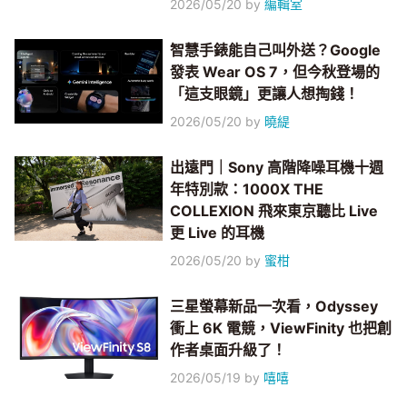
2026/05/20
by
編輯室
智慧手錶能自己叫外送？Google
發表 Wear OS 7，但今秋登場的
「這支眼鏡」更讓人想掏錢！
2026/05/20
by
曉緹
出遠門｜Sony 高階降噪耳機十週
年特別款：1000X THE
COLLEXION 飛來東京聽比 Live
更 Live 的耳機
2026/05/20
by
蜜柑
三星螢幕新品一次看，Odyssey
衝上 6K 電競，ViewFinity 也把創
作者桌面升級了！
2026/05/19
by
嘻嘻