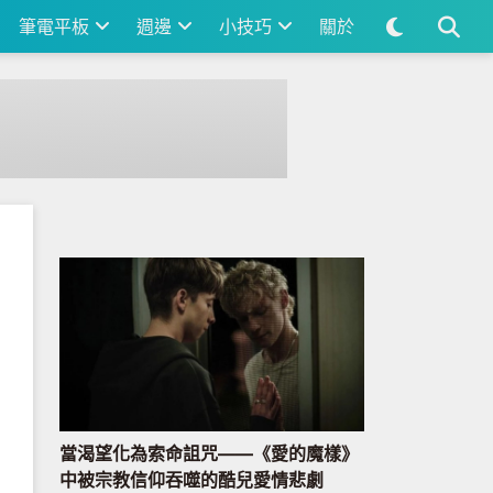
筆電平板
週邊
小技巧
關於
當渴望化為索命詛咒——《愛的魔樣》
中被宗教信仰吞噬的酷兒愛情悲劇