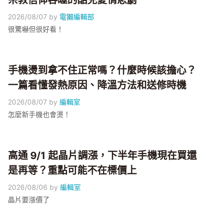
宗教信仰吞噬的酷兒愛情悲劇
2026/08/07
by
電獺編輯部
很驚嚇但很好看！
手機燙到拿不住正常嗎？什麼時候該擔心？
一篇看懂發熱原因、降溫方法和送修時機
2026/08/07
by
編輯室
怎麼新手機也會燙！
高通 9/1 起晶片調漲，下半年手機現在買還
是再等？重點可能不在標價上
2026/08/06
by
編輯室
晶片要漲價了