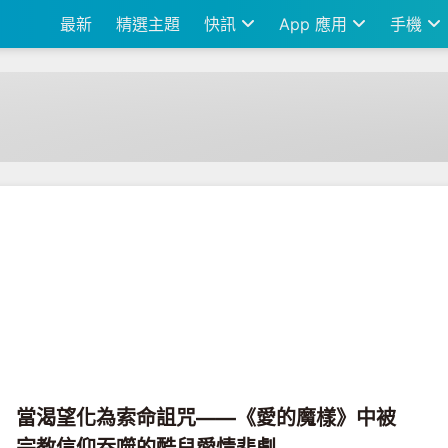
最新
精選主題
快訊
App 應用
手機
當渴望化為索命詛咒——《愛的魔樣》中被