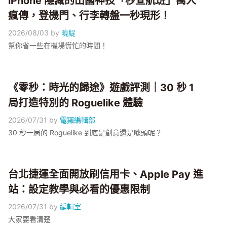
iPhone 隱藏的出國神技「秒查航班」萬人
瘋傳，登機門、行李轉盤一秒現形！
2026/08/03
by
曉緹
幫你省一些在機場慌忙的時間！
《零秒：時光的歸途》遊戲評測｜30 秒 1
局打造特別的 Roguelike 體驗
2026/07/31
by
電獺編輯部
30 秒一局的 Roguelike 到底是創意還是噱頭呢？
台北捷運全面開放刷信用卡、Apple Pay 進
站：設定教學與必看的優惠限制
2026/07/31
by
編輯室
大家要看清楚