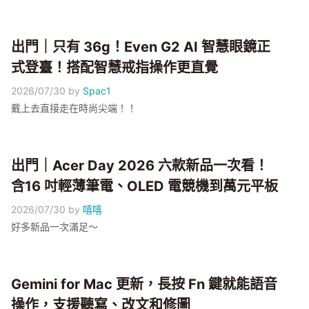
出門｜只有 36g！Even G2 AI 智慧眼鏡正
式登臺！搭配智慧戒指操作更直覺
2026/07/30
by
Spac1
戴上去直接走在時尚尖端！！
出門｜Acer Day 2026 六款新品一次看！
含16 吋輕薄筆電、OLED 電競機到萬元平板
2026/07/30
by
嘻嘻
好多新品一次滿足～
Gemini for Mac 更新，長按 Fn 鍵就能語音
操作，支援聽寫、改文和修圖