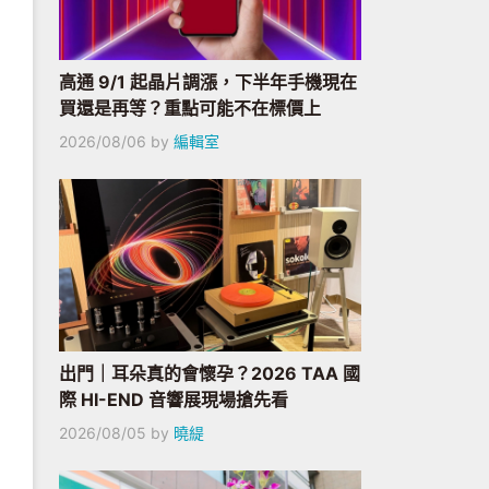
高通 9/1 起晶片調漲，下半年手機現在
買還是再等？重點可能不在標價上
2026/08/06
by
編輯室
出門｜耳朵真的會懷孕？2026 TAA 國
際 HI-END 音響展現場搶先看
2026/08/05
by
曉緹