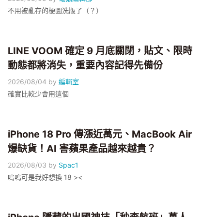
不用被亂存的梗圖洗版了（？）
LINE VOOM 確定 9 月底關閉，貼文、限時
動態都將消失，重要內容記得先備份
2026/08/04
by
編輯室
確實比較少會用這個
iPhone 18 Pro 傳漲近萬元、MacBook Air
爆缺貨！AI 害蘋果產品越來越貴？
2026/08/03
by
Spac1
嗚嗚可是我好想換 18 ><