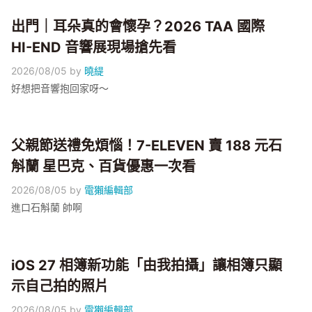
出門｜耳朵真的會懷孕？2026 TAA 國際
HI-END 音響展現場搶先看
2026/08/05
by
曉緹
好想把音響抱回家呀～
父親節送禮免煩惱！7-ELEVEN 賣 188 元石
斛蘭 星巴克、百貨優惠一次看
2026/08/05
by
電獺編輯部
進口石斛蘭 帥啊
iOS 27 相簿新功能「由我拍攝」讓相簿只顯
示自己拍的照片
2026/08/05
by
電獺編輯部