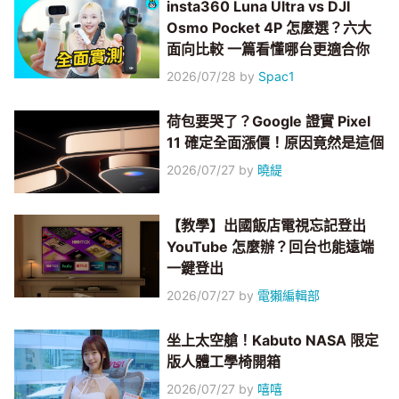
insta360 Luna Ultra vs DJI
Osmo Pocket 4P 怎麼選？六大
面向比較 一篇看懂哪台更適合你
2026/07/28
by
Spac1
荷包要哭了？Google 證實 Pixel
11 確定全面漲價！原因竟然是這個
2026/07/27
by
曉緹
【教學】出國飯店電視忘記登出
YouTube 怎麼辦？回台也能遠端
一鍵登出
2026/07/27
by
電獺編輯部
坐上太空艙！Kabuto NASA 限定
版人體工學椅開箱
2026/07/27
by
嘻嘻