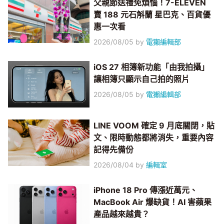
父親節送禮免煩惱！7-ELEVEN
賣 188 元石斛蘭 星巴克、百貨優
惠一次看
2026/08/05
by
電獺編輯部
iOS 27 相簿新功能「由我拍攝」
讓相簿只顯示自己拍的照片
2026/08/05
by
電獺編輯部
LINE VOOM 確定 9 月底關閉，貼
文、限時動態都將消失，重要內容
記得先備份
2026/08/04
by
編輯室
iPhone 18 Pro 傳漲近萬元、
MacBook Air 爆缺貨！AI 害蘋果
產品越來越貴？