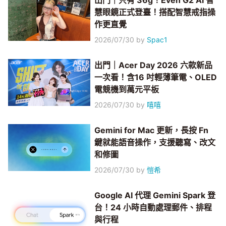
出門｜只有 36g！Even G2 AI 智
慧眼鏡正式登臺！搭配智慧戒指操
作更直覺
2026/07/30
by
Spac1
出門｜Acer Day 2026 六款新品
一次看！含16 吋輕薄筆電、OLED
電競機到萬元平板
2026/07/30
by
嘻嘻
Gemini for Mac 更新，長按 Fn
鍵就能語音操作，支援聽寫、改文
和修圖
2026/07/30
by
愷希
Google AI 代理 Gemini Spark 登
台！24 小時自動處理郵件、排程
與行程