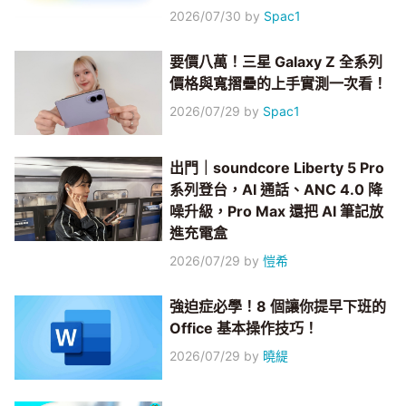
2026/07/30
by
Spac1
要價八萬！三星 Galaxy Z 全系列
價格與寬摺疊的上手實測一次看！
2026/07/29
by
Spac1
出門｜soundcore Liberty 5 Pro
系列登台，AI 通話、ANC 4.0 降
噪升級，Pro Max 還把 AI 筆記放
進充電盒
2026/07/29
by
愷希
強迫症必學！8 個讓你提早下班的
Office 基本操作技巧！
2026/07/29
by
曉緹