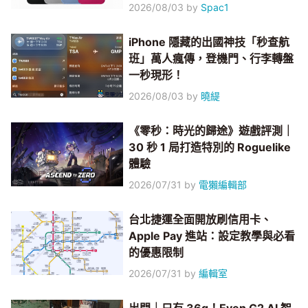
2026/08/03
by
Spac1
iPhone 隱藏的出國神技「秒查航
班」萬人瘋傳，登機門、行李轉盤
一秒現形！
2026/08/03
by
曉緹
《零秒：時光的歸途》遊戲評測｜
30 秒 1 局打造特別的 Roguelike
體驗
2026/07/31
by
電獺編輯部
台北捷運全面開放刷信用卡、
Apple Pay 進站：設定教學與必看
的優惠限制
2026/07/31
by
編輯室