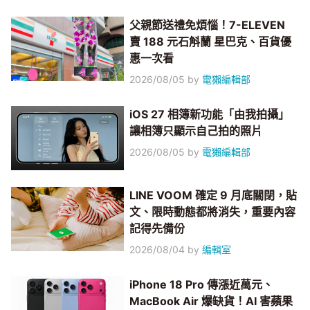
父親節送禮免煩惱！7-ELEVEN
賣 188 元石斛蘭 星巴克、百貨優
惠一次看
2026/08/05
by
電獺編輯部
iOS 27 相簿新功能「由我拍攝」
讓相簿只顯示自己拍的照片
2026/08/05
by
電獺編輯部
LINE VOOM 確定 9 月底關閉，貼
文、限時動態都將消失，重要內容
記得先備份
2026/08/04
by
編輯室
iPhone 18 Pro 傳漲近萬元、
MacBook Air 爆缺貨！AI 害蘋果