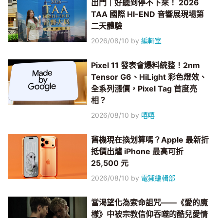
出門｜好聽到停不下來！ 2026
TAA 國際 HI-END 音響展現場第
二天體驗
2026/08/10
by
編輯室
Pixel 11 發表會爆料統整！2nm
Tensor G6、HiLight 彩色燈效、
全系列漲價，Pixel Tag 首度亮
相？
2026/08/10
by
嘻嘻
舊機現在換划算嗎？Apple 最新折
抵價出爐 iPhone 最高可折
25,500 元
2026/08/10
by
電獺編輯部
當渴望化為索命詛咒——《愛的魔
樣》中被宗教信仰吞噬的酷兒愛情