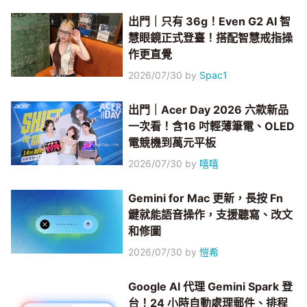
出門｜只有 36g！Even G2 AI 智
慧眼鏡正式登臺！搭配智慧戒指操
作更直覺
2026/07/30
by
Spac1
出門｜Acer Day 2026 六款新品
一次看！含16 吋輕薄筆電、OLED
電競機到萬元平板
2026/07/30
by
嘻嘻
Gemini for Mac 更新，長按 Fn
鍵就能語音操作，支援聽寫、改文
和修圖
2026/07/30
by
愷希
Google AI 代理 Gemini Spark 登
台！24 小時自動處理郵件、排程