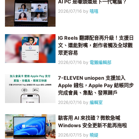
AI PC 是噱頭還是下一代電腦？
2026/07/16
by
嘻嘻
IG Reels 翻譯配音再升級！支援日
文、還能對嘴，創作者觸及全球觀
眾更容易
2026/07/16
by
電獺編輯部
7-ELEVEN uniopen 支援加入
Apple 錢包，Apple Pay 結帳同步
完成會員、集點、發票歸戶
2026/07/16
by
編輯室
駭客用 AI 來找碴？微軟急喊
Windows 安全更新不能再拖啦
2026/07/15
by
曉緹