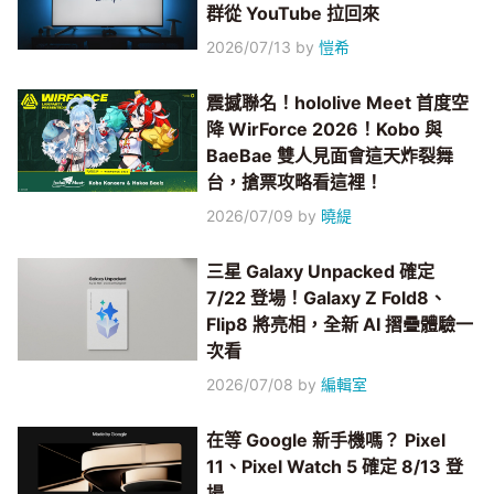
群從 YouTube 拉回來
2026/07/13
by
愷希
震撼聯名！hololive Meet 首度空
降 WirForce 2026！Kobo 與
BaeBae 雙人見面會這天炸裂舞
台，搶票攻略看這裡！
2026/07/09
by
曉緹
三星 Galaxy Unpacked 確定
7/22 登場！Galaxy Z Fold8、
Flip8 將亮相，全新 AI 摺疊體驗一
次看
2026/07/08
by
編輯室
在等 Google 新手機嗎？ Pixel
11、Pixel Watch 5 確定 8/13 登
場