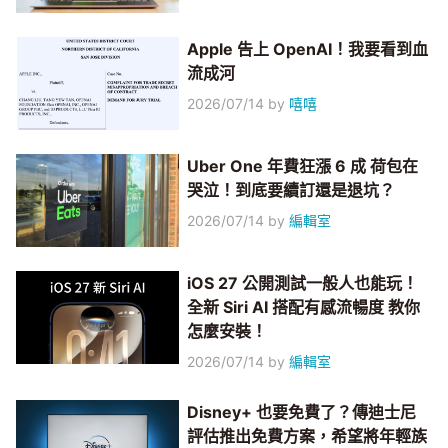
Apple 告上 OpenAI！我要看到血
流成河
2026/07/14
by
嘻嘻
Uber One 年費狂漲 6 成 荷包在
哭泣！到底要續訂還是退坑？
2026/07/14
by
編輯室
iOS 27 公開測試一般人也能玩！
全新 Siri AI 搭配有感流暢度 教你
怎麼安裝！
2026/07/14
by
編輯室
Disney+ 也要免費了？傳迪士尼
評估推出免費方案，希望將年輕族