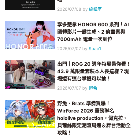
2026/07/08
by
編輯室
李多慧拿 HONOR 600 系列！AI
圖轉影片一鍵生成、2 億畫素與
7000mAh 電量一次到位
2026/07/07
by
Spac1
出門｜ROG 20 週年特展帶你看！
43.9 萬限量套裝本人長這樣？現
場還有這台掌機可以抽！
2026/07/07
by
愷希
野兔、Brats 準備買爆！
WirForce 2026 重磅聯名
hololive production，佩克拉、
貝爾絲限定潮流周邊＆舞台活動全
攻略！