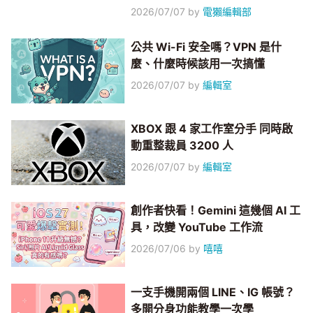
2026/07/07
by
電獺編輯部
公共 Wi-Fi 安全嗎？VPN 是什
麼、什麼時候該用一次搞懂
2026/07/07
by
編輯室
XBOX 跟 4 家工作室分手 同時啟
動重整裁員 3200 人
2026/07/07
by
編輯室
創作者快看！Gemini 這幾個 AI 工
具，改變 YouTube 工作流
2026/07/06
by
嘻嘻
一支手機開兩個 LINE、IG 帳號？
多開分身功能教學一次學