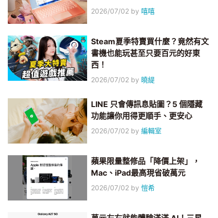
2026/07/02
by
嘻嘻
Steam夏季特賣買什麼？竟然有文
書機也能玩甚至只要百元的好東
西！
2026/07/02
by
曉緹
LINE 只會傳訊息貼圖？5 個隱藏
功能讓你用得更順手、更安心
2026/07/02
by
編輯室
蘋果限量整修品「降價上架」，
Mac、iPad最高現省破萬元
2026/07/02
by
愷希