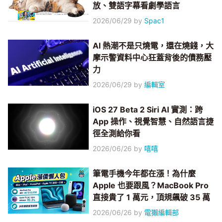
放、雙語字幕看劇學語言
2026/06/29
by
Spac1
AI 熱潮不是只燒電，還在燒錢，大
摩示警資料中心狂蓋背後的債務壓
力
2026/06/29
by
編輯室
iOS 27 Beta 2 Siri AI 實測：跨
App 操作、視覺智慧、自然語言捷
徑全測給你看
2026/06/26
by
嘻嘻
筆電手機今年都在漲！為什麼
Apple 也要跟風？MacBook Pro
直接貴了 1 萬元，頂規飆破 35 萬
2026/06/26
by
電獺編輯部