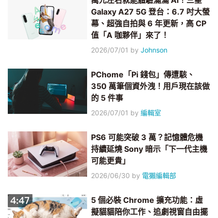
萬元左右就能體驗滿滿 AI！三星
Galaxy A27 5G 登台：6.7 吋大螢
幕、超強自拍與 6 年更新，高 CP
值「A 咖夥伴」來了！
2026/07/01
by
Johnson
PChome「Pi 錢包」傳遭駭、
350 萬筆個資外洩！用戶現在該做
的 5 件事
2026/07/01
by
編輯室
PS6 可能突破 3 萬？記憶體危機
持續延燒 Sony 暗示「下一代主機
可能更貴」
2026/06/30
by
電獺編輯部
5 個必裝 Chrome 擴充功能：虛
擬貓貓陪你工作、追劇視窗自由擺